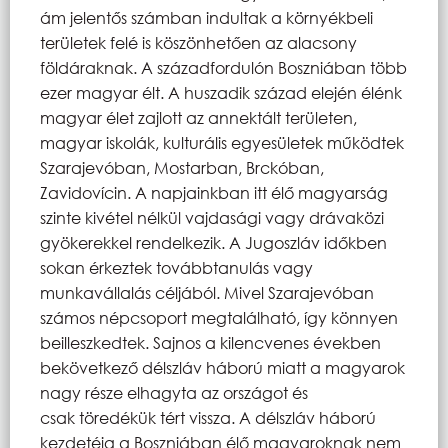
ám jelentős számban indultak a környékbeli
területek felé is köszönhetően az alacsony
földáraknak. A századfordulón Boszniában több
ezer magyar élt. A huszadik század elején élénk
magyar élet zajlott az annektált területen,
magyar iskolák, kulturális egyesületek működtek
Szarajevóban, Mostarban, Brckóban,
Zavidovícin. A napjainkban itt élő magyarság
szinte kivétel nélkül vajdasági vagy drávaközi
gyökerekkel rendelkezik. A Jugoszláv időkben
sokan érkeztek továbbtanulás vagy
munkavállalás céljából. Mivel Szarajevóban
számos népcsoport megtalálható, így könnyen
beilleszkedtek. Sajnos a kilencvenes években
bekövetkező délszláv háború miatt a magyarok
nagy része elhagyta az országot és
csak töredékük tért vissza. A délszláv háború
kezdetéig a Boszniában élő magyaroknak nem