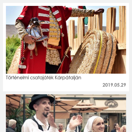
Történelmi csatajáték Kárpátalján
2019.05.29