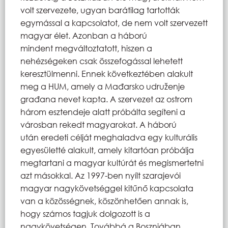
volt szervezete, ugyan barátilag tartották
egymással a kapcsolatot, de nem volt szervezett
magyar élet. Azonban a háború
mindent megváltoztatott, hiszen a
nehézségeken csak összefogással lehetett
keresztülmenni. Ennek következtében alakult
meg a HUM, amely a Mađarsko udruženje
građana nevet kapta. A szervezet az ostrom
három esztendeje alatt próbálta segíteni a
városban rekedt magyarokat. A háború
után eredeti célját meghaladva egy kulturális
egyesületté alakult, amely kitartóan próbálja
megtartani a magyar kultúrát és megismertetni
azt másokkal. Az 1997-ben nyílt szarajevói
magyar nagykövetséggel kitűnő kapcsolata
van a közösségnek, köszönhetően annak is,
hogy számos tagjuk dolgozott is a
nagykövetségen. Továbbá a Boszniában