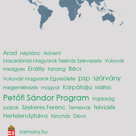
Arad
néptánc
Advent
Macedóniai Magyarok Teleház Szervezete
Vukovár
Erdély
Bécs
medgyes
farsang
psp
szórvány
Vukovári Magyarok Egyesülete
Kárpátalja
megemlékezés
magyar
kiállítás
Petőfi Sándor Program
Vajdaság
Szekeres Ferenc
felvidék
zsobok
Temesvár
Hertelendyfalva
táncház
Déva
kormany.hu