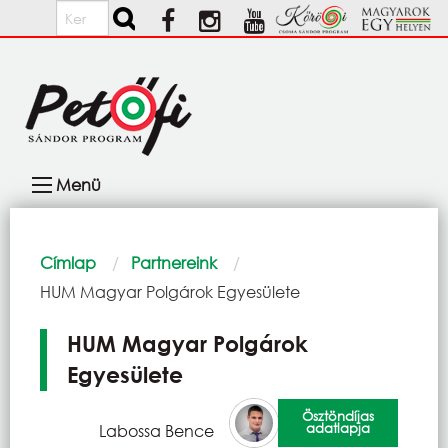
Ugrás a tartalomra
Keresés
Fő
Menü
navigáció
Morzsa
Címlap
Partnereink
Current:
HUM Magyar Polgárok Egyesülete
HUM Magyar Polgárok
Egyesülete
Ösztöndíjas
adatlapja
Labossa Bence