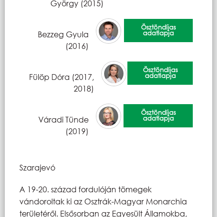
György (2015)
Ösztöndíjas
adatlapja
Bezzeg Gyula
(2016)
Ösztöndíjas
adatlapja
Fülöp Dóra (2017,
2018)
Ösztöndíjas
adatlapja
Váradi Tünde
(2019)
Szarajevó
A 19-20. század fordulóján tömegek
vándoroltak ki az Osztrák-Magyar Monarchia
területéről. Elsősorban az Egyesült Államokba,