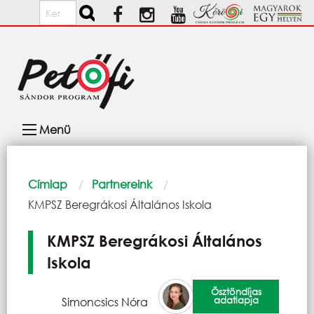
Ugrás a tartalomra
Keresés
Fő
Menü
navigáció
Morzsa
Címlap
Partnereink
Current:
KMPSZ Beregrákosi Általános Iskola
KMPSZ Beregrákosi Általános
Iskola
Ösztöndíjas
adatlapja
Simoncsics Nóra