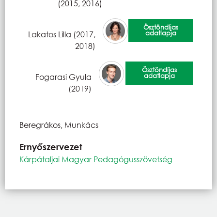
(2015, 2016)
Ösztöndíjas
adatlapja
Lakatos Lilla (2017,
2018)
Ösztöndíjas
adatlapja
Fogarasi Gyula
(2019)
Beregrákos, Munkács
Ernyőszervezet
Kárpátaljai Magyar Pedagógusszövetség