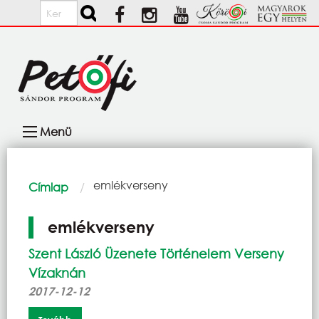
Ugrás a tartalomra
Keresés
Fő
Menü
navigáció
Morzsa
Current:
emlékverseny
Címlap
emlékverseny
Szent László Üzenete Történelem Verseny
Vízaknán
2017-12-12