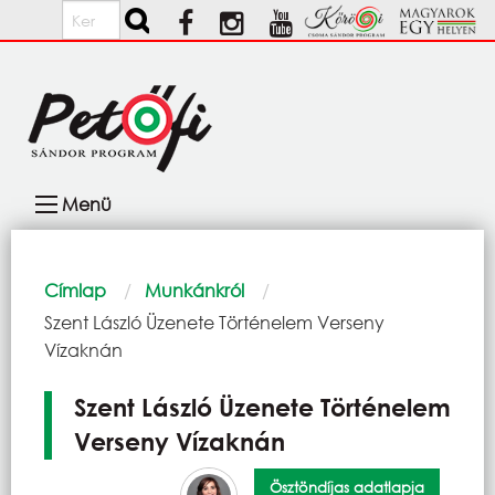
Ugrás a tartalomra
Keresés
Fő
Menü
navigáció
Morzsa
Címlap
Munkánkról
Current:
Szent László Üzenete Történelem Verseny
Vízaknán
Szent László Üzenete Történelem
Verseny Vízaknán
Ösztöndíjas adatlapja