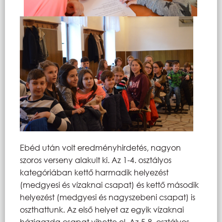
Ebéd után volt eredményhirdetés, nagyon
szoros verseny alakult ki. Az 1-4. osztályos
kategóriában kettő harmadik helyezést
(medgyesi és vízaknai csapat) és kettő második
helyezést (medgyesi és nagyszebeni csapat) is
oszthattunk. Az első helyet az egyik vízaknai
házigazda csapat vihette el. Az 5-8. osztályos