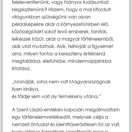
felelevenítenünk, vagy hiányos tudásunkat
kiegészítenünk? Hiszem, hogy a mai kifordult
világunkban szükségünk van olyan
példaképekre akár a környezetünkben élő,
közösségükért sokat tevő emberek, tanítók,
lelkészek közül, akár a magyar történelemből,
akik utat mutatnak. Akik, felhívják a figyelmet
arra, milyen fontos a keresztény értékrend
megtalálása, életünkbe, mindennapjainkba
iktatása.
„Mondják, soha nem volt Magyarországnak
ilyen királya,
és földje sem volt oly termékeny utána.”
A Szent László-emlékév kapcsán megálmodtam
egy történelemvetélkedőt, melynek célja a
nemzeti öntudat és identitáserősítésen túl az volt,
hogy játékos formában szerettessük meg a