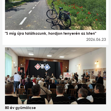
"S míg újra találkozunk, hordjon tenyerén az Isten"
2026.06.23
80 év gyümölcse