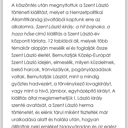
A köszöntés után megnyitottuk a Szent László
történeti kiállítást, melyet a Nemzetpolitikai
Államtitkárság jóvoltából kaptunk erre az
alkalomra.
Szent László király, a hit bajnoka, a
haza hőse
című kiállítás a Szent László-év
központi tárlata. 12 tablóból áll, melyek több
témakör alapján mesélik el és foglalják össze
Szent László életét. Bemutatják Közép-Európát
Szent László idején, elmesélik, milyen küzdelmek,
belső harcok, trónviszályok, pogánylázadások
voltak. Bemutatják Lászlót, mint a mindig
győztes hadvezért, a törvénykező lovagkirályt,
vagy mint a hívő, jámbor, egyházépítő királyt. A
kiállítás által megismerhetjük I. László király
szenté avatását, a Szent László herma
történetét, és elénk tárul miként tisztelték már
uralkodása alatt és halála után, hogyan
állítottak neki emléket Nagyváradon és az egész