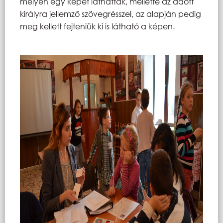
melyen egy képet láthattak, mellette az adott
királyra jellemző szövegrésszel, az alapján pedig
meg kellett fejteniük ki is látható a képen.