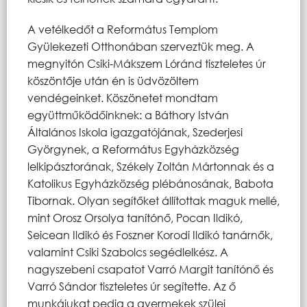
A vetélkedőt a Református Templom
Gyülekezeti Otthonában szerveztük meg. A
megnyitón Csiki-Mákszem Lóránd tiszteletes úr
köszöntője után én is üdvözöltem
vendégeinket. Köszönetet mondtam
együttműködőinknek: a Báthory István
Általános Iskola igazgatójának, Szederjesi
Györgynek, a Református Egyházközség
lelkipásztorának, Székely Zoltán Mártonnak és a
Katolikus Egyházközség plébánosának, Babota
Tibornak. Olyan segítőket állítottak maguk mellé,
mint Orosz Orsolya tanítónő, Pocan Ildikó,
Seicean Ildikó és Foszner Korodi Ildikó tanárnők,
valamint Csiki Szabolcs segédlelkész. A
nagyszebeni csapatot Varró Margit tanítónő és
Varró Sándor tiszteletes úr segítette. Az ő
munkájukat pedig a gyermekek szülei