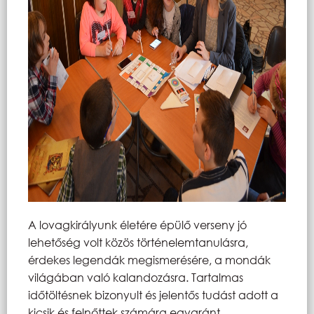
A lovagkirályunk életére épülő verseny jó
lehetőség volt közös történelemtanulásra,
érdekes legendák megismerésére, a mondák
világában való kalandozásra. Tartalmas
időtöltésnek bizonyult és jelentős tudást adott a
kicsik és felnőttek számára egyaránt.