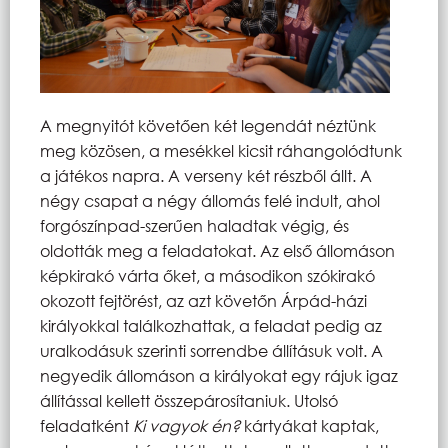
A megnyitót követően két legendát néztünk
meg közösen, a mesékkel kicsit ráhangolódtunk
a játékos napra. A verseny két részből állt. A
négy csapat a négy állomás felé indult, ahol
forgószínpad-szerűen haladtak végig, és
oldották meg a feladatokat. Az első állomáson
képkirakó várta őket, a másodikon szókirakó
okozott fejtörést, az azt követőn Árpád-házi
királyokkal találkozhattak, a feladat pedig az
uralkodásuk szerinti sorrendbe állításuk volt. A
negyedik állomáson a királyokat egy rájuk igaz
állítással kellett összepárosítaniuk. Utolsó
feladatként
Ki vagyok én?
kártyákat kaptak,