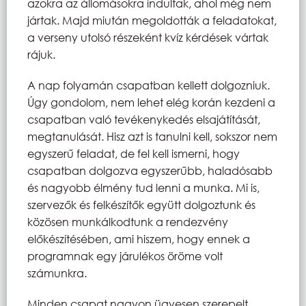
azokra az állomásokra indultak, ahol még nem
jártak. Majd miután megoldották a feladatokat,
a verseny utolsó részeként kvíz kérdések vártak
rájuk.
A nap folyamán csapatban kellett dolgozniuk.
Úgy gondolom, nem lehet elég korán kezdeni a
csapatban való tevékenykedés elsajátítását,
megtanulását. Hisz azt is tanulni kell, sokszor nem
egyszerű feladat, de fel kell ismerni, hogy
csapatban dolgozva egyszerűbb, haladósabb
és nagyobb élmény tud lenni a munka. Mi is,
szervezők és felkészítők együtt dolgoztunk és
közösen munkálkodtunk a rendezvény
előkészítésében, ami hiszem, hogy ennek a
programnak egy járulékos öröme volt
számunkra.
Minden csapat nagyon ügyesen szerepelt.