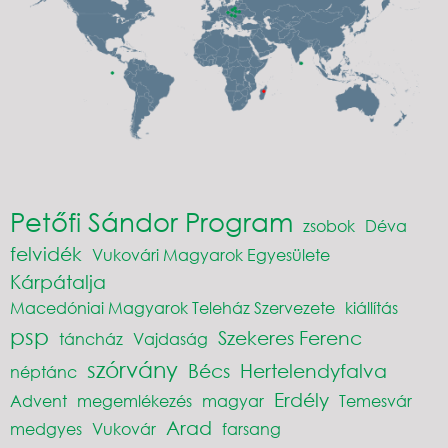
Petőfi Sándor Program
zsobok
Déva
felvidék
Vukovári Magyarok Egyesülete
Kárpátalja
Macedóniai Magyarok Teleház Szervezete
kiállítás
psp
Szekeres Ferenc
táncház
Vajdaság
szórvány
Bécs
Hertelendyfalva
néptánc
Erdély
Advent
megemlékezés
magyar
Temesvár
Arad
medgyes
Vukovár
farsang