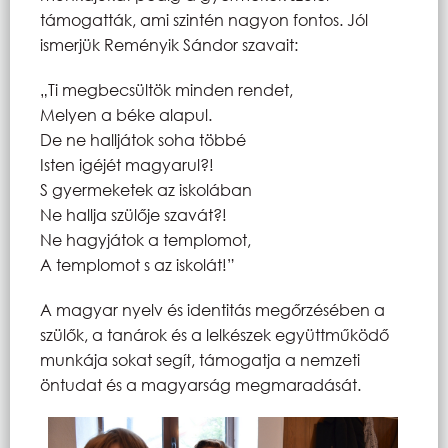
támogatták, ami szintén nagyon fontos. Jól
ismerjük Reményik Sándor szavait:
„Ti megbecsültök minden rendet,
Melyen a béke alapul.
De ne halljátok soha többé
Isten igéjét magyarul?!
S gyermeketek az iskolában
Ne hallja szülője szavát?!
Ne hagyjátok a templomot,
A templomot s az iskolát!”
A magyar nyelv és identitás megőrzésében a
szülők, a tanárok és a lelkészek együttműködő
munkája sokat segít, támogatja a nemzeti
öntudat és a magyarság megmaradását.