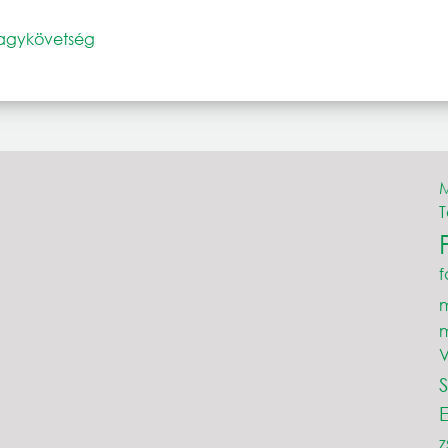
nagykövetség
M
f
V
z