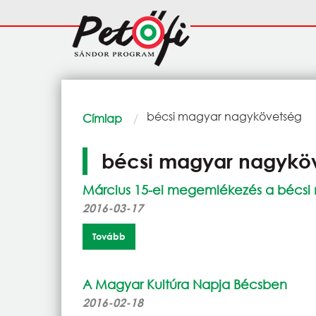
Ugrás a tartalomra
Fő
navigáció
Morzsa
Current:
bécsi magyar nagykövetség
Címlap
bécsi magyar nagykö
Március 15-ei megemlékezés a bécs
2016-03-17
Tovább
A Magyar Kultúra Napja Bécsben
2016-02-18