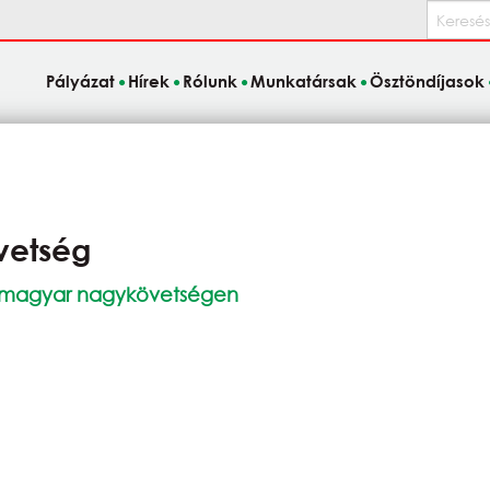
Keresés
Pályázat
Hírek
Rólunk
Munkatársak
Ösztöndíjasok
vetség
i magyar nagykövetségen