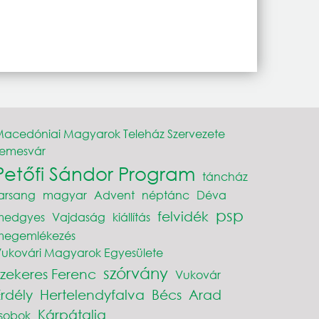
acedóniai Magyarok Teleház Szervezete
Temesvár
Petőfi Sándor Program
táncház
arsang
magyar
Advent
néptánc
Déva
psp
felvidék
medgyes
Vajdaság
kiállítás
megemlékezés
ukovári Magyarok Egyesülete
szórvány
Szekeres Ferenc
Vukovár
Erdély
Hertelendyfalva
Bécs
Arad
Kárpátalja
sobok