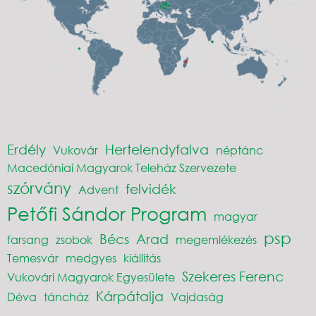
Erdély
Hertelendyfalva
Vukovár
néptánc
Macedóniai Magyarok Teleház Szervezete
szórvány
felvidék
Advent
Petőfi Sándor Program
magyar
psp
Bécs
Arad
farsang
zsobok
megemlékezés
Temesvár
medgyes
kiállítás
Szekeres Ferenc
Vukovári Magyarok Egyesülete
Kárpátalja
Déva
táncház
Vajdaság