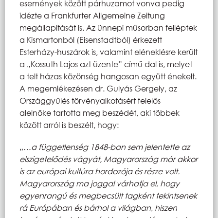
események között párhuzamot vonva pedig
idézte a Frankfurter Allgemeine Zeitung
megállapítását is. Az ünnepi műsorban felléptek
a Kismartonból (Eisenstadtból) érkezett
Esterházy-huszárok is, valamint eléneklésre került
a „Kossuth Lajos azt üzente” című dal is, melyet
a telt házas közönség hangosan együtt énekelt.
A megemlékezésen dr. Gulyás Gergely, az
Országgyűlés törvényalkotásért felelős
alelnöke tartotta meg beszédét, aki többek
között arról is beszélt, hogy:
„…a függetlenség 1848-ban sem jelentette az
elszigetelődés vágyát, Magyarország már akkor
is az európai kultúra hordozója és része volt.
Magyarország ma joggal várhatja el, hogy
egyenrangú és megbecsült tagként tekintsenek
rá Európában és bárhol a világban, hiszen