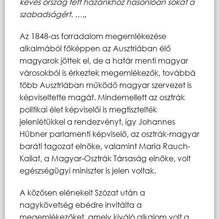
kevés ország tett hazánkhoz hasonlóan sokat a
szabadságért. …„
Az 1848-as forradalom megemlékezése
alkalmából főképpen az Ausztriában élő
magyarok jöttek el, de a határ menti magyar
városokból is érkeztek megemlékezők, továbbá
több Ausztriában működő magyar szervezet is
képviseltette magát. Mindemellett az osztrák
politikai élet képviselői is megtisztelték
jelenlétükkel a rendezvényt, így Johannes
Hübner parlamenti képviselő, az osztrák-magyar
baráti tagozat elnöke, valamint Maria Rauch-
Kallat, a Magyar-Osztrák Társaság elnöke, volt
egészségügyi miniszter is jelen voltak.
A közösen elénekelt Szózat után a
nagykövetség ebédre invitálta a
megemlékezőket, amely kiváló alkalom volt a