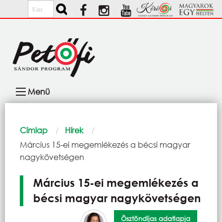
Ugrás a tartalomra
Keresés
Fő
Menü
navigáció
Morzsa
Címlap
Hírek
Current:
Március 15-ei megemlékezés a bécsi magyar
nagykövetségen
Március 15-ei megemlékezés a
bécsi magyar nagykövetségen
Ösztöndíjas adatlapja