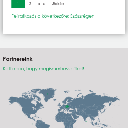
Oldalszámozás
Jelenlegi oldal
1
Oldal
2
Következő oldal
››
Utolsó oldal
Utolsó »
Feliratkozás a következőre: Szászrégen
Partnereink
Kattintson, hogy megismerhesse őket!