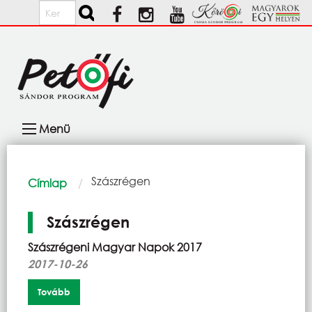
Ugrás a tartalomra
Keresés
Fő
Menü
navigáció
Morzsa
Current:
Szászrégen
Címlap
Szászrégen
Szászrégeni Magyar Napok 2017
2017-10-26
Tovább