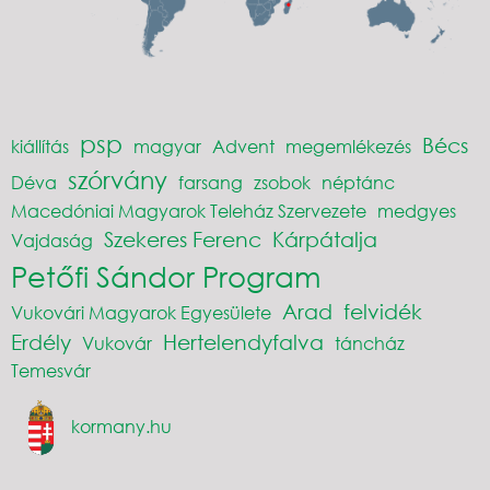
psp
Bécs
kiállítás
magyar
Advent
megemlékezés
szórvány
Déva
farsang
zsobok
néptánc
Macedóniai Magyarok Teleház Szervezete
medgyes
Szekeres Ferenc
Kárpátalja
Vajdaság
Petőfi Sándor Program
Arad
felvidék
Vukovári Magyarok Egyesülete
Erdély
Hertelendyfalva
Vukovár
táncház
Temesvár
kormany.hu