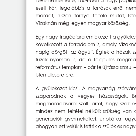
Levente kiemelte, 1804-ben a nagy papilak 
esett kár, legalábbis a források erről 
maradt, hiszen tornya felfelé mutat, Is
Vizaknán még legyen magyar közösség.
Egy nagy tragédiára emlékezett a gyülekez
következett a forradalom is, amely Vizakná
napig dörgött az ágyú”. Égtek a házak sz
tüzek nyomán is, de a település megmara
református templom – bár felújításra szorul –
Isten dicséretére.
A gyülekezet kicsi. A magyarság szórvány
szaporodnak a vegyes házasságok. Bé
megmaradásáról szólt, arról, hogy száz év 
mindez nem feltétel nélküli: szükség van 
generációk gyermekeiket, unokáikat ug
ahogyan ezt velük is tették a szülők és nag