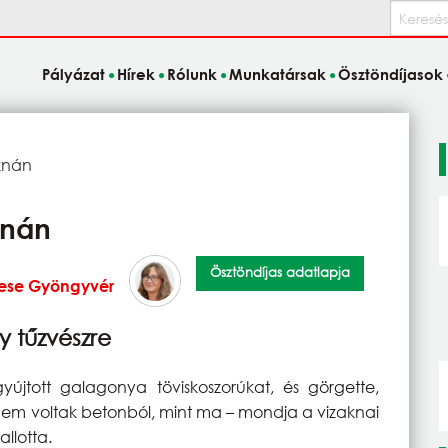
Keresés
Pályázat
Hírek
Rólunk
Munkatársak
Ösztöndíjasok
knán
knán
Ösztöndíjas adatlapja
ese Gyöngyvér
 tűzvészre
yújtott galagonya töviskoszorúkat, és görgette,
nem voltak betonból, mint ma – mondja a vizaknai
allotta.