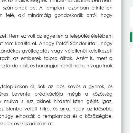
és az istállók leégtek. Ember- és állatéletben nem
nem számolnak be. A templom azonban érintetlen
ten felé, aki mindmáig gondoskodik arról, hogy
et. Nem ez volt az egyetlen a település életében:
t sem kerülte el. Ahogy Petőfi Sándor írta: „négy
ándékos gyújtogatás vagy véletlenül keletkezett
dt, az emberek talpra álltak. Azért is, mert a
 szilárdan áll, és harangjai hétről hétre hívogatnak
településen él. Sok az idős, kevés a gyerek, és
res Levente prédikációja mégis a közösség
múlva is lesz, akinek hirdetni Isten igéjét. Igaz,
az Istenbe vetett hitre, és arra, hogy az idősebb
yanúgy elhozzák a templomba és a közösségbe,
yszülők évszázadokon át.