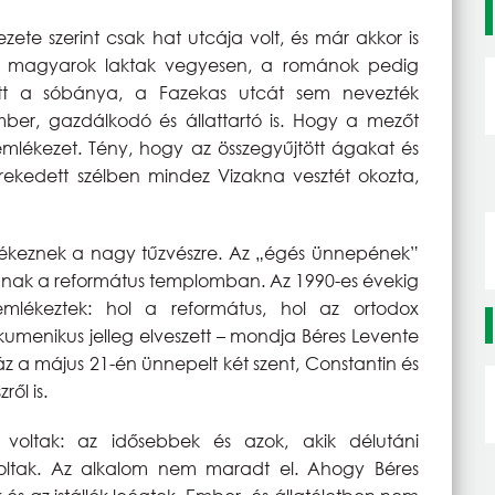
ete szerint csak hat utcája volt, és már akkor is
és magyarok laktak vegyesen, a románok pedig
tt a sóbánya, a Fazekas utcát sem nevezték
ber, gazdálkodó és állattartó is. Hogy a mezőt
 emlékezet. Tény, hogy az összegyűjtött ágakat és
rekedett szélben mindez Vizakna vesztét okozta,
lékeznek a nagy tűzvészre. Az „égés ünnepének”
artanak a református templomban. Az 1990-es évekig
ékeztek: hol a református, hol az ortodox
kumenikus jelleg elveszett – mondja Béres Levente
áz a május 21-én ünnepelt két szent, Constantin és
ől is.
n voltak: az idősebbek és azok, akik délutáni
oltak. Az alkalom nem maradt el. Ahogy Béres