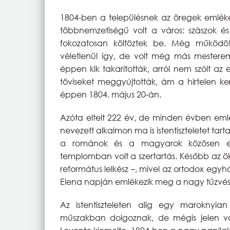
1804-ben a településnek az öregek emlékez
többnemzetiségű volt a város: szászok 
fokozatosan költöztek be. Még működö
véletlenül így, de volt még más mesterem
éppen kik takarították, arról nem szólt az
töviseket meggyújtották, ám a hirtelen ke
éppen 1804. május 20-án.
Azóta eltelt 222 év, de minden évben em
nevezett alkalmon ma is istentiszteletet t
a románok és a magyarok közösen eml
templomban volt a szertartás. Később az ö
református lelkész –, mivel az ortodox egyh
Elena napján emlékezik meg a nagy tűzvészr
Az istentiszteleten alig egy maroknyia
műszakban dolgoznak, de mégis jelen v