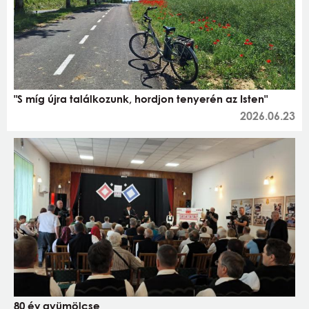
"S míg újra találkozunk, hordjon tenyerén az Isten"
2026.06.23
80 év gyümölcse