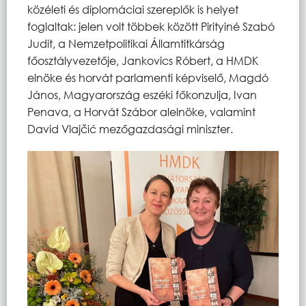
közéleti és diplomáciai szereplők is helyet
foglaltak: jelen volt többek között Pirityiné Szabó
Judit, a Nemzetpolitikai Államtitkárság
főosztályvezetője, Jankovics Róbert, a HMDK
elnöke és horvát parlamenti képviselő, Magdó
János, Magyarország eszéki főkonzulja, Ivan
Penava, a Horvát Szábor alelnöke, valamint
David Vlajčić mezőgazdasági miniszter.