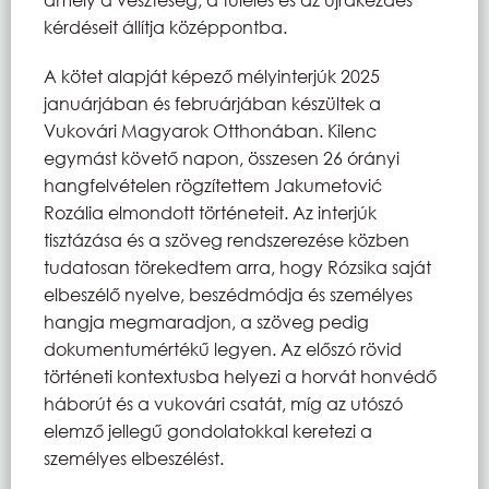
kérdéseit állítja középpontba.
A kötet alapját képező mélyinterjúk 2025
januárjában és februárjában készültek a
Vukovári Magyarok Otthonában. Kilenc
egymást követő napon, összesen 26 órányi
hangfelvételen rögzítettem Jakumetović
Rozália elmondott történeteit. Az interjúk
tisztázása és a szöveg rendszerezése közben
tudatosan törekedtem arra, hogy Rózsika saját
elbeszélő nyelve, beszédmódja és személyes
hangja megmaradjon, a szöveg pedig
dokumentumértékű legyen. Az előszó rövid
történeti kontextusba helyezi a horvát honvédő
háborút és a vukovári csatát, míg az utószó
elemző jellegű gondolatokkal keretezi a
személyes elbeszélést.