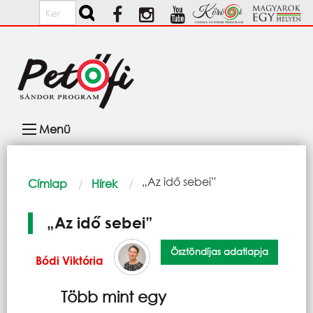
Ugrás a tartalomra
Keresés
Fő
Menü
navigáció
Morzsa
Current:
„Az idő sebei”
Címlap
Hírek
„Az idő sebei”
Ösztöndíjas adatlapja
Bódi Viktória
Több mint egy