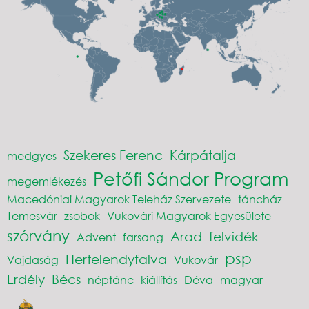
Szekeres Ferenc
Kárpátalja
medgyes
Petőfi Sándor Program
megemlékezés
Macedóniai Magyarok Teleház Szervezete
táncház
Temesvár
zsobok
Vukovári Magyarok Egyesülete
szórvány
Arad
felvidék
Advent
farsang
psp
Hertelendyfalva
Vajdaság
Vukovár
Erdély
Bécs
néptánc
kiállítás
Déva
magyar