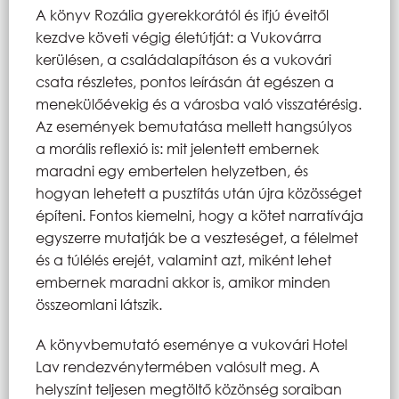
A könyv Rozália gyerekkorától és ifjú éveitől
kezdve követi végig életútját: a Vukovárra
kerülésen, a családalapításon és a vukovári
csata részletes, pontos leírásán át egészen a
menekülőévekig és a városba való visszatérésig.
Az események bemutatása mellett hangsúlyos
a morális reflexió is: mit jelentett embernek
maradni egy embertelen helyzetben, és
hogyan lehetett a pusztítás után újra közösséget
építeni. Fontos kiemelni, hogy a kötet narratívája
egyszerre mutatják be a veszteséget, a félelmet
és a túlélés erejét, valamint azt, miként lehet
embernek maradni akkor is, amikor minden
összeomlani látszik.
A könyvbemutató eseménye a vukovári Hotel
Lav rendezvénytermében valósult meg. A
helyszínt teljesen megtöltő közönség soraiban