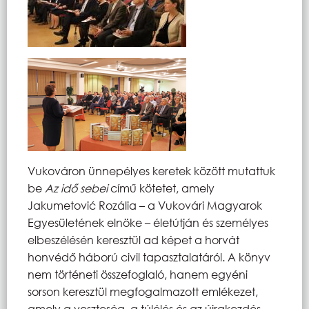
Vukováron ünnepélyes keretek között mutattuk
be
Az idő sebei
című kötetet, amely
Jakumetović Rozália – a Vukovári Magyarok
Egyesületének elnöke – életútján és személyes
elbeszélésén keresztül ad képet a horvát
honvédő háború civil tapasztalatáról. A könyv
nem történeti összefoglaló, hanem egyéni
sorson keresztül megfogalmazott emlékezet,
amely a veszteség, a túlélés és az újrakezdés