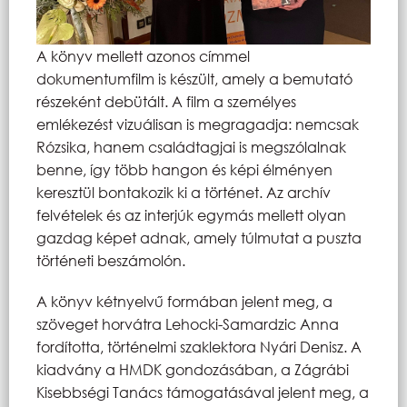
A könyv mellett azonos címmel
dokumentumfilm is készült, amely a bemutató
részeként debütált. A film a személyes
emlékezést vizuálisan is megragadja: nemcsak
Rózsika, hanem családtagjai is megszólalnak
benne, így több hangon és képi élményen
keresztül bontakozik ki a történet. Az archív
felvételek és az interjúk egymás mellett olyan
gazdag képet adnak, amely túlmutat a puszta
történeti beszámolón.
A könyv kétnyelvű formában jelent meg, a
szöveget horvátra Lehocki-Samardzic Anna
fordította, történelmi szaklektora Nyári Denisz. A
kiadvány a HMDK gondozásában, a Zágrábi
Kisebbségi Tanács támogatásával jelent meg, a