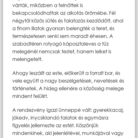
várták, miközben a felnőttek is
bekapcsolódhattak az alkotás örömébe. Fél
négytől közös sütés és falatozás kezdődött, ahol
a finom illatok gyorsan belengték a teret, és
természetesen senki sem maradt éhesen. A
szabadtéren rotyogó káposztaleves a tűz
melegénél nemcsak testet, hanem lelket is
melengetett.
Ahogy leszállt az este, előkerült a forralt bor, és
vele együtt a nagy beszélgetések, nevetések és
történetek. A hideg ellenére a közösség melege
mindent felülírt.
A rendezvény igazi ünneppé vált: gyerekkacaj,
jókedv, ínycsiklandó falatok és egymásra
figyelés jellemezte az estét. Köszönjük
mindenkinek, aki jelenlétével, munkájával vagy