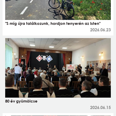
"S míg újra találkozunk, hordjon tenyerén az Isten"
2026.06.23
80 év gyümölcse
2026.06.15