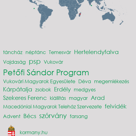
Hertelendyfalva
táncház
néptánc
Temesvár
psp
Vajdaság
Vukovár
Petőfi Sándor Program
Vukovári Magyarok Egyesülete
Déva
megemlékezés
Kárpátalja
Erdély
zsobok
medgyes
Szekeres Ferenc
Arad
kiállítás
magyar
felvidék
Macedóniai Magyarok Teleház Szervezete
szórvány
Bécs
Advent
farsang
kormany.hu