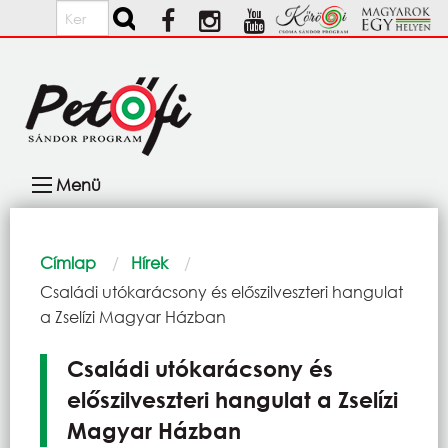
Ugrás a tartalomra
Keresés
Fő
Menü
navigáció
Morzsa
Címlap
Hírek
Current:
Családi utókarácsony és előszilveszteri hangulat
a Zselízi Magyar Házban
Családi utókarácsony és
előszilveszteri hangulat a Zselízi
Magyar Házban