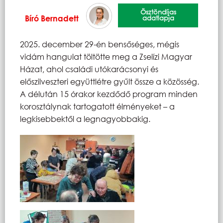
Ösztöndíjas
Bíró Bernadett
adatlapja
2025. december 29-én bensőséges, mégis
vidám hangulat töltötte meg a Zselízi Magyar
Házat, ahol családi utókarácsonyi és
előszilveszteri együttlétre gyűlt össze a közösség.
A délután 15 órakor kezdődő program minden
korosztálynak tartogatott élményeket – a
legkisebbektől a legnagyobbakig.