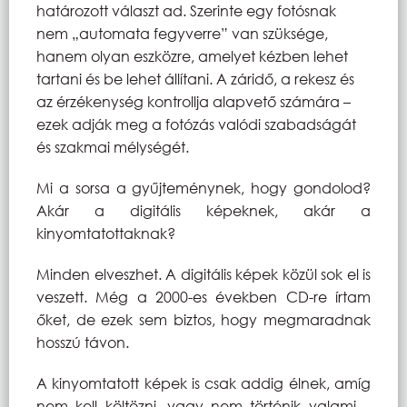
határozott választ ad. Szerinte egy fotósnak
nem „automata fegyverre” van szüksége,
hanem olyan eszközre, amelyet kézben lehet
tartani és be lehet állítani. A záridő, a rekesz és
az érzékenység kontrollja alapvető számára –
ezek adják meg a fotózás valódi szabadságát
és szakmai mélységét.
Mi a sorsa a gyűjteménynek, hogy gondolod?
Akár a digitális képeknek, akár a
kinyomtatottaknak?
Minden elveszhet. A digitális képek közül sok el is
veszett. Még a 2000-es években CD-re írtam
őket, de ezek sem biztos, hogy megmaradnak
hosszú távon.
A kinyomtatott képek is csak addig élnek, amíg
nem kell költözni, vagy nem történik valami –