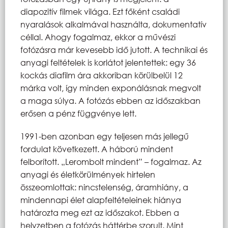
diapozitív filmek világa. Ezt főként családi
nyaralások alkalmával használta, dokumentatív
céllal. Ahogy fogalmaz, ekkor a művészi
fotózásra már kevesebb idő jutott. A technikai és
anyagi feltételek is korlátot jelentettek: egy 36
kockás diafilm ára akkoriban körülbelül 12
márka volt, így minden exponálásnak megvolt
a maga súlya. A fotózás ebben az időszakban
erősen a pénz függvénye lett.
1991-ben azonban egy teljesen más jellegű
fordulat következett. A háború mindent
felborított. „Lerombolt mindent” – fogalmaz. Az
anyagi és életkörülmények hirtelen
összeomlottak: nincstelenség, áramhiány, a
mindennapi élet alapfeltételeinek hiánya
határozta meg ezt az időszakot. Ebben a
helyzetben a fotózás háttérbe szorult. Mint