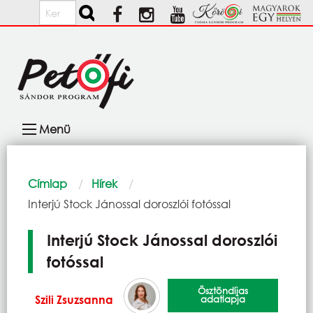
Ugrás a tartalomra
Keresés
Fő
Menü
navigáció
Morzsa
Címlap
Hírek
Current:
Interjú Stock Jánossal doroszlói fotóssal
Interjú Stock Jánossal doroszlói
fotóssal
Ösztöndíjas
Szili Zsuzsanna
adatlapja