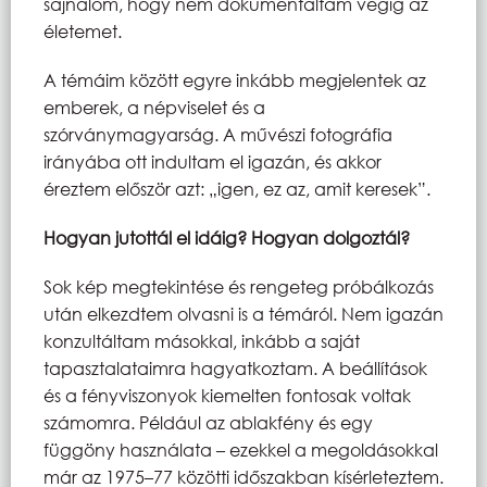
sajnálom, hogy nem dokumentáltam végig az
életemet.
A témáim között egyre inkább megjelentek az
emberek, a népviselet és a
szórványmagyarság. A művészi fotográfia
irányába ott indultam el igazán, és akkor
éreztem először azt: „igen, ez az, amit keresek”.
Hogyan jutottál el idáig? Hogyan dolgoztál?
Sok kép megtekintése és rengeteg próbálkozás
után elkezdtem olvasni is a témáról. Nem igazán
konzultáltam másokkal, inkább a saját
tapasztalataimra hagyatkoztam. A beállítások
és a fényviszonyok kiemelten fontosak voltak
számomra. Például az ablakfény és egy
függöny használata – ezekkel a megoldásokkal
már az 1975–77 közötti időszakban kísérleteztem.