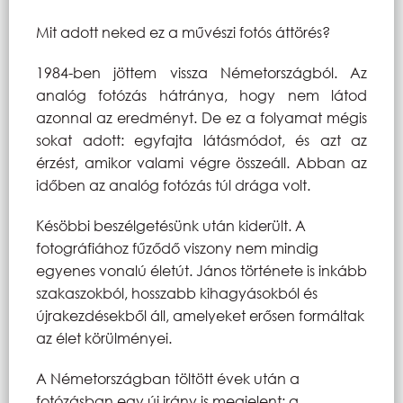
Mit adott neked ez a művészi fotós áttörés?
1984-ben jöttem vissza Németországból. Az
analóg fotózás hátránya, hogy nem látod
azonnal az eredményt. De ez a folyamat mégis
sokat adott: egyfajta látásmódot, és azt az
érzést, amikor valami végre összeáll. Abban az
időben az analóg fotózás túl drága volt.
Késöbbi beszélgetésünk után kiderült. A
fotográfiához fűződő viszony nem mindig
egyenes vonalú életút. János története is inkább
szakaszokból, hosszabb kihagyásokból és
újrakezdésekből áll, amelyeket erősen formáltak
az élet körülményei.
A Németországban töltött évek után a
fotózásban egy új irány is megjelent: a