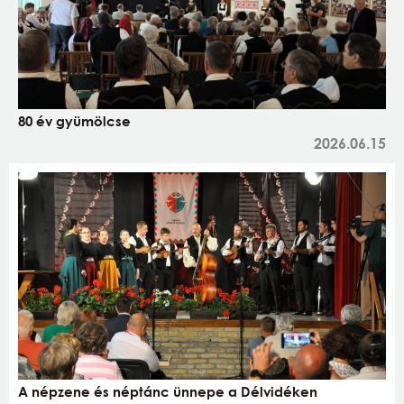
80 év gyümölcse
2026.06.15
A népzene és néptánc ünnepe a Délvidéken