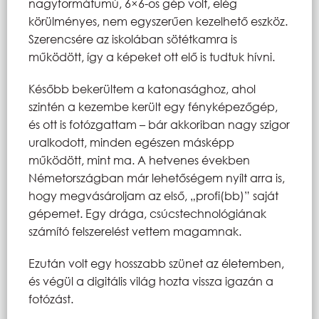
nagyformátumú, 6×6-os gép volt, elég
körülményes, nem egyszerűen kezelhető eszköz.
Szerencsére az iskolában sötétkamra is
működött, így a képeket ott elő is tudtuk hívni.
Később bekerültem a katonasághoz, ahol
szintén a kezembe került egy fényképezőgép,
és ott is fotózgattam – bár akkoriban nagy szigor
uralkodott, minden egészen másképp
működött, mint ma. A hetvenes években
Németországban már lehetőségem nyílt arra is,
hogy megvásároljam az első, „profi(bb)” saját
gépemet. Egy drága, csúcstechnológiának
számító felszerelést vettem magamnak.
Ezután volt egy hosszabb szünet az életemben,
és végül a digitális világ hozta vissza igazán a
fotózást.