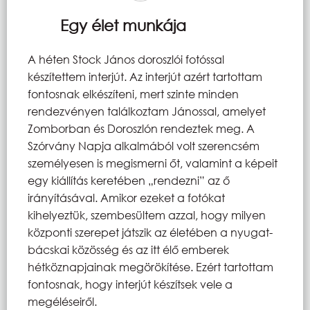
Egy élet munkája
A héten Stock János doroszlói fotóssal
készítettem interjút. Az interjút azért tartottam
fontosnak elkészíteni, mert szinte minden
rendezvényen találkoztam Jánossal, amelyet
Zomborban és Doroszlón rendeztek meg. A
Szórvány Napja alkalmából volt szerencsém
személyesen is megismerni őt, valamint a képeit
egy kiállítás keretében „rendezni” az ő
irányításával. Amikor ezeket a fotókat
kihelyeztük, szembesültem azzal, hogy milyen
központi szerepet játszik az életében a nyugat-
bácskai közösség és az itt élő emberek
hétköznapjainak megörökítése. Ezért tartottam
fontosnak, hogy interjút készítsek vele a
megéléseiről.