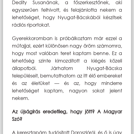
Dedity Susanának, a főszerkesztőnek, aki
egyszerűen felhívott, és felajánlotta nekem a
lehetőséget, hogy Nyugat-Bácskából készítsek
rádiós riportokat.
Gyerekkoromban is próbálkoztam már ezzel a
műfajjal, ezért különösen nagy öröm számomra,
hogy most valóban teret kaptam benne. Ez a
lehetőség szinte kimozdított a kiégés közeli
állapotból. Járhatom Nyugat-Bácska
településeit, bemutathatom az itt élő embereket
és az életüket — és az, hogy minderre
lehetőséget kaptam, nagyon sokat jelent
nekem.
Az újságírás eredetileg, hogy jött? A Magyar
Szó?
A keresztapám tudósított Doroszlóról, és ő is úgy