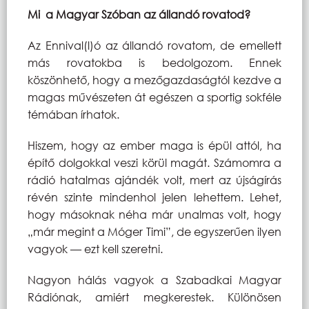
Mi a Magyar Szóban az állandó rovatod?
Az Ennival(l)ó az állandó rovatom, de emellett
más rovatokba is bedolgozom. Ennek
köszönhető, hogy a mezőgazdaságtól kezdve a
magas művészeten át egészen a sportig sokféle
témában írhatok.
Hiszem, hogy az ember maga is épül attól, ha
építő dolgokkal veszi körül magát. Számomra a
rádió hatalmas ajándék volt, mert az újságírás
révén szinte mindenhol jelen lehettem. Lehet,
hogy másoknak néha már unalmas volt, hogy
„már megint a Móger Timi”, de egyszerűen ilyen
vagyok — ezt kell szeretni.
Nagyon hálás vagyok a Szabadkai Magyar
Rádiónak, amiért megkerestek. Különösen