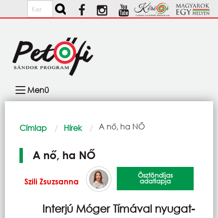
Ugrás a tartalomra
Keresés
Fő
Menü
navigáció
Morzsa
Current:
A nő, ha NŐ
Címlap
Hírek
A nő, ha NŐ
Ösztöndíjas
Szili Zsuzsanna
adatlapja
Interjú Móger Tímával nyugat-