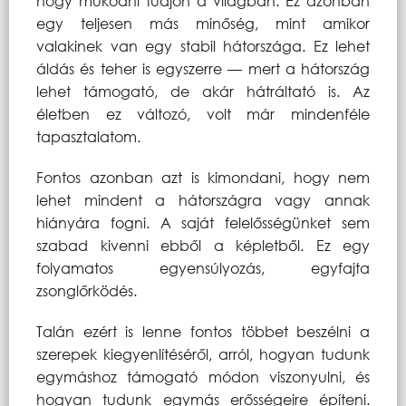
hogy működni tudjon a világban. Ez azonban
egy teljesen más minőség, mint amikor
valakinek van egy stabil hátországa. Ez lehet
áldás és teher is egyszerre — mert a hátország
lehet támogató, de akár hátráltató is. Az
életben ez változó, volt már mindenféle
tapasztalatom.
Fontos azonban azt is kimondani, hogy nem
lehet mindent a hátországra vagy annak
hiányára fogni. A saját felelősségünket sem
szabad kivenni ebből a képletből. Ez egy
folyamatos egyensúlyozás, egyfajta
zsonglőrködés.
Talán ezért is lenne fontos többet beszélni a
szerepek kiegyenlítéséről, arról, hogyan tudunk
egymáshoz támogató módon viszonyulni, és
hogyan tudunk egymás erősségeire építeni.