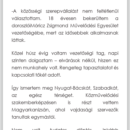
-A közösségi szerepvállalást nem feltétlenül
választottam. 18 évesen bekerültem a
doroszlóiMóricz Zsigmond Művelődési Egyesület
vezetőségébe, mert az idősebbek alkalmasnak
láttak.
Közel húsz évig voltam vezetőségi tag, napi
szinten dolgoztam – elvárások nélkül, hiszen ez
nem munkahely volt. Rengeteg tapasztalatot és
kapcsolati tőkét adott.
Így ismertem meg Nyugat-Bácskát, Szabadkát,
az egész térséget. Közművelődési
szakemberképzésen is részt vettem
Magyarkanizsán, ahol vajdasági szervezők
tanultak egymástól.
Nem volt tudatos döntés, inkább