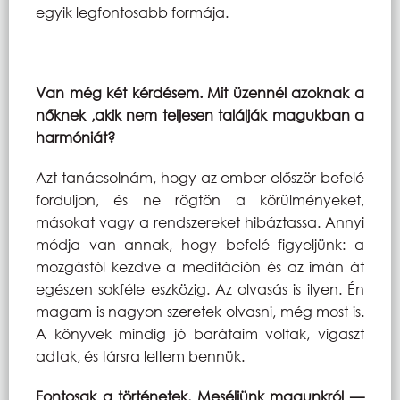
egyik legfontosabb formája.
Van még két kérdésem. Mit üzennél azoknak a
nőknek ,akik nem teljesen találják magukban a
harmóniát?
Azt tanácsolnám, hogy az ember először befelé
forduljon, és ne rögtön a körülményeket,
másokat vagy a rendszereket hibáztassa. Annyi
módja van annak, hogy befelé figyeljünk: a
mozgástól kezdve a meditáción és az imán át
egészen sokféle eszközig. Az olvasás is ilyen. Én
magam is nagyon szeretek olvasni, még most is.
A könyvek mindig jó barátaim voltak, vigaszt
adtak, és társra leltem bennük.
Fontosak a történetek. Meséljünk magunkról —