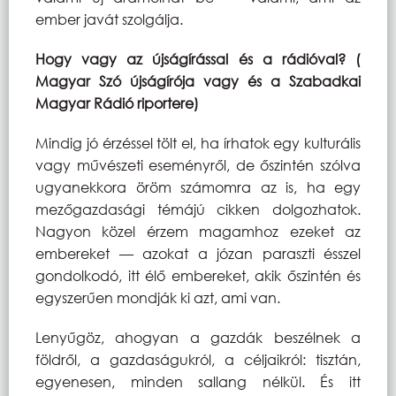
ember javát szolgálja.
Hogy vagy az újságírással és a rádióval? (
Magyar Szó újságírója vagy és a Szabadkai
Magyar Rádió riportere)
Mindig jó érzéssel tölt el, ha írhatok egy kulturális
vagy művészeti eseményről, de őszintén szólva
ugyanekkora öröm számomra az is, ha egy
mezőgazdasági témájú cikken dolgozhatok.
Nagyon közel érzem magamhoz ezeket az
embereket — azokat a józan paraszti ésszel
gondolkodó, itt élő embereket, akik őszintén és
egyszerűen mondják ki azt, ami van.
Lenyűgöz, ahogyan a gazdák beszélnek a
földről, a gazdaságukról, a céljaikról: tisztán,
egyenesen, minden sallang nélkül. És itt