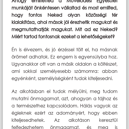
Ahogy említetted a Művelődési Egyesület
munkáját önkéntesen vállaltad és most említed,
hogy fontos Neked olyan közösségi tér
kialakítása, ahol mások jól érezhetik magukat és
megmutathatják magukat. Mit ad ez Neked?
Miért tartod fontosnak ezeket a lehetőségeket?
Én is élvezem, és jó érzéssel tölt el, ha másnak
örömet adhatok. Ez engem is egyensúlyba hoz.
Ugyanakkor ott van a másik oldalon a költészet,
ami sokkal személyesebb számomra: abban
egyénként, személyiségként tudok kiteljesedni.
Az alkotásban el tudok mélyülni, meg tudom
mutatni önmagamat, azt, ahogyan a tájhoz és
a természethez kapcsolódom. Hálás vagyok az
égieknek ezért az adományért, hogy ebben
kiteljesedhetek. Az alkotáson keresztül
felfedezhetem önmagamat, és meg is