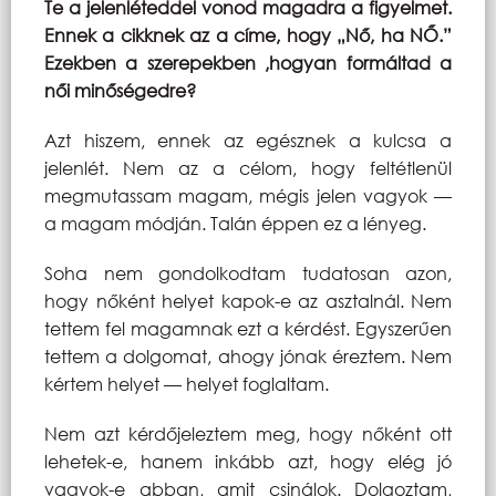
Te a jelenléteddel vonod magadra a figyelmet.
Ennek a cikknek az a címe, hogy „Nő, ha NŐ.”
Ezekben a szerepekben ,hogyan formáltad a
női minőségedre?
Azt hiszem, ennek az egésznek a kulcsa a
jelenlét. Nem az a célom, hogy feltétlenül
megmutassam magam, mégis jelen vagyok —
a magam módján. Talán éppen ez a lényeg.
Soha nem gondolkodtam tudatosan azon,
hogy nőként helyet kapok-e az asztalnál. Nem
tettem fel magamnak ezt a kérdést. Egyszerűen
tettem a dolgomat, ahogy jónak éreztem. Nem
kértem helyet — helyet foglaltam.
Nem azt kérdőjeleztem meg, hogy nőként ott
lehetek-e, hanem inkább azt, hogy elég jó
vagyok-e abban, amit csinálok. Dolgoztam,