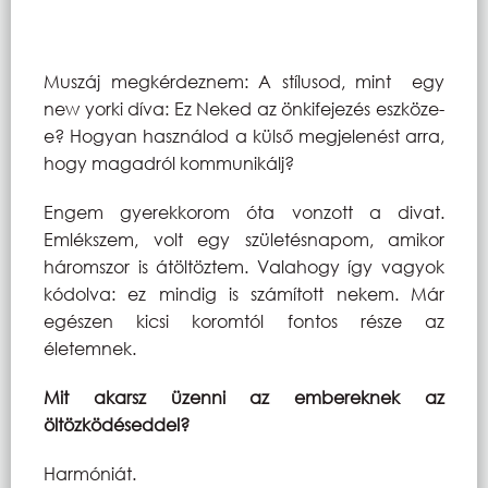
Muszáj megkérdeznem: A stílusod, mint egy
new yorki díva: Ez Neked az önkifejezés eszköze-
e? Hogyan használod a külső megjelenést arra,
hogy magadról kommunikálj?
Engem gyerekkorom óta vonzott a divat.
Emlékszem, volt egy születésnapom, amikor
háromszor is átöltöztem. Valahogy így vagyok
kódolva: ez mindig is számított nekem. Már
egészen kicsi koromtól fontos része az
életemnek.
Mit akarsz üzenni az embereknek az
öltözködéseddel?
Harmóniát.