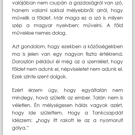
valójában nem csupán a gazdaságról van szó,
hanem valami sokkal mélyebbről: arról, hogy
művelik a földet. Már maga ez a szó is milyen
szép a magyar nyelvben: művelni. A föld
művelése nemes dolog.
Azt gondolom, hogy ezekben a közösségekben
ma is jelen van egy nagyon tiszta értékrend.
Doroszlón például él még az a szemlélet, hogy
földet nem adunk el, népviseletet nem adunk el.
Ezek szinte szent dolgok.
Ezért érzem úgy, hogy egyáltalán nem
mindegy, hová születik az ember. Talán nem is
véletlen. Én mélységesen hálás vagyok azért,
hogy ide születtem. Hogy a Tankcsapdát
idézzem:
„
hogy itt rakott le az a nyomorult
gólya.”