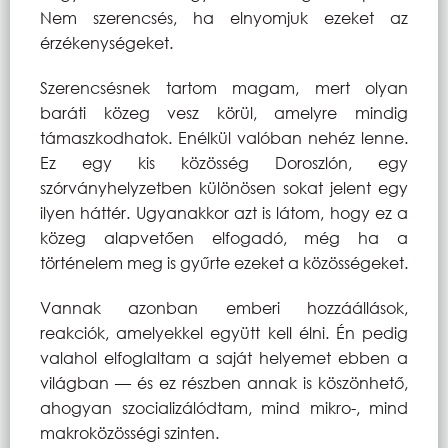
Nem szerencsés, ha elnyomjuk ezeket az
érzékenységeket.
Szerencsésnek tartom magam, mert olyan
baráti közeg vesz körül, amelyre mindig
támaszkodhatok. Enélkül valóban nehéz lenne.
Ez egy kis közösség Doroszlón, egy
szórványhelyzetben különösen sokat jelent egy
ilyen háttér. Ugyanakkor azt is látom, hogy ez a
közeg alapvetően elfogadó, még ha a
történelem meg is gyűrte ezeket a közösségeket.
Vannak azonban emberi hozzáállások,
reakciók, amelyekkel együtt kell élni. Én pedig
valahol elfoglaltam a saját helyemet ebben a
világban — és ez részben annak is köszönhető,
ahogyan szocializálódtam, mind mikro-, mind
makroközösségi szinten.