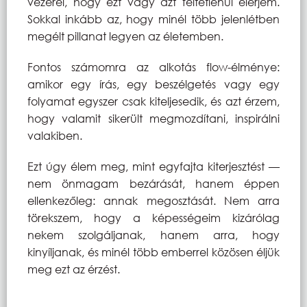
vezérel, hogy ezt vagy azt feltétlenül elérjem.
Sokkal inkább az, hogy minél több jelenlétben
megélt pillanat legyen az életemben.
Fontos számomra az alkotás flow-élménye:
amikor egy írás, egy beszélgetés vagy egy
folyamat egyszer csak kiteljesedik, és azt érzem,
hogy valamit sikerült megmozdítani, inspirálni
valakiben.
Ezt úgy élem meg, mint egyfajta kiterjesztést —
nem önmagam bezárását, hanem éppen
ellenkezőleg: annak megosztását. Nem arra
törekszem, hogy a képességeim kizárólag
nekem szolgáljanak, hanem arra, hogy
kinyíljanak, és minél több emberrel közösen éljük
meg ezt az érzést.