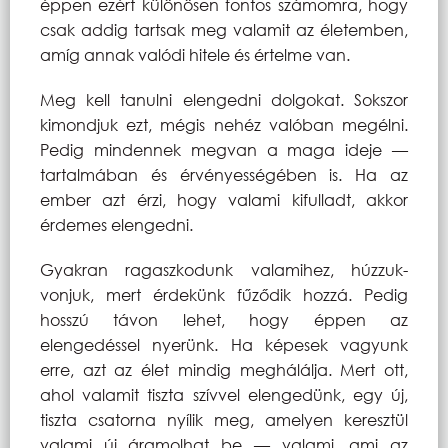
éppen ezért különösen fontos számomra, hogy
csak addig tartsak meg valamit az életemben,
amíg annak valódi hitele és értelme van.
Meg kell tanulni elengedni dolgokat. Sokszor
kimondjuk ezt, mégis nehéz valóban megélni.
Pedig mindennek megvan a maga ideje —
tartalmában és érvényességében is. Ha az
ember azt érzi, hogy valami kifulladt, akkor
érdemes elengedni.
Gyakran ragaszkodunk valamihez, húzzuk-
vonjuk, mert érdekünk fűződik hozzá. Pedig
hosszú távon lehet, hogy éppen az
elengedéssel nyerünk. Ha képesek vagyunk
erre, azt az élet mindig meghálálja. Mert ott,
ahol valamit tiszta szívvel elengedünk, egy új,
tiszta csatorna nyílik meg, amelyen keresztül
valami új áramolhat be — valami, ami az