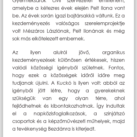
Gyermeksarok civil szervezetet említeném,
amelybe a kétezres évek elején Pelt Ilona vont
be. Az évek során igazi bajtársakká váltunk. Ez a
kezdeményezés valóságos szerelemprojektje
volt Mészáros Lászlónak, Pelt Ilonának és még
sok más elkötelezett embernek.
Az ilyen alulról jövő, organikus
kezdeményezések különösen értékesek, hiszen
valódi közösségi igényből születnek. Fontos,
hogy ezek a közösségek időről időre meg
tudjanak újulni. A Kuckó is ilyen volt: abból az
igényből jött létre, hogy a gyerekeknek
szükségük van egy olyan térre, ahol
fejlődhetnek és kibontakozhatnak. Így indultak
el a napközisfoglalkozások, a színjátszó
csoportok és a képzőművészeti műhelyek, majd
a tevékenység Bezdánra is kiterjedt.