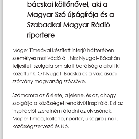
bácskai költőnővel, aki a
Magyar Szó újságírója és a
Szabadkai Magyar Rádió
riportere
Móger Tímeával készített interjú hátterében
személyes motiváció áll, hisz Nyugat- Bácskán
teljesített szolgálatom alatt barátság alakult ki
közöttünk. Ő Nyugat- Bácska és a vajdasági
szórvány magyarság szócsöve.
Számomra az ő élete, a jelene, és az, ahogy
szolgálja a közösséget rendkívül inspiráló. Ezt az
inspirációt szeretném átadni az olvasónak.
Móger Tímea, költőnő, riporter, újságíró ( nő) ,
közösségszervező és Nő.