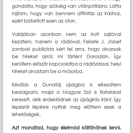
gondolta, hogy szükség van utánpótlásra. Látta
rajtam, hogy van bennem affinitás az íráshoz,
ezért bátorított ezen az úton.
Valójában azonban nem az írott sajtóval
kezdtem, hanem a rádióval. Fekete J. József
zombori publicista kért fel arra, hogy olvassak
be híreket arról, mi történt Doroszlón. Így
kerültem először kapcsolatba a rádiózással, helyi
híreket olvastam be a műsorba.
Később a Dunatáj újságba is elkezdtem
bedolgozni, majd a Magyar Szó is fiatalokat
keresett, akik érdeklődnek az újságírás iránt. Így
lépésről lépésre nyíltak meg előttem ezek a
lehetőségek.
Azt mondtad, hogy életmód költőnőnek lenni.