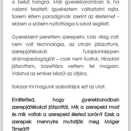
a belső hangra. Már gyerekkoromban is: ha
valami feszített, igyekeztem változtatni rajta.
Sosem éltem paradigmák szerint az életemet –
ebben a szüleim nyitottsága is sokat segített.
Gyerekként szerettem szerepelni. Más világ volt:
nem volt technológia, az utcán játszottunk,
szerepjátékokat. Tulajdonképpen
drámapedagógiát – csak nem tudtuk. Híradóst
játszottam, kazettára vettem fel magam.
Valahol az ember készül az útjára.
Sokszor mi magunk szabotáljuk ezt az utat.
Említetted, hogy gyerekkorodban
szerepjátékokat játszottál. Mik a szerepeid most
és mik voltak a szerepeid életed során? Ezek a
szerepek mennyire mutatják meg Móger
Tímeát?