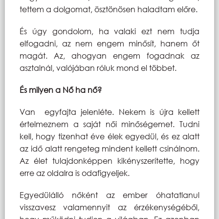
tettem a dolgomat, ösztönösen haladtam előre.
És úgy gondolom, ha valaki ezt nem tudja
elfogadni, az nem engem minősít, hanem őt
magát. Az, ahogyan engem fogadnak az
asztalnál, valójában róluk mond el többet.
És milyen a Nő ha nő?
Van egyfajta jelenléte. Nekem is újra kellett
értelmeznem a saját női minőségemet. Tudni
kell, hogy tizenhat éve élek egyedül, és ez alatt
az idő alatt rengeteg mindent kellett csinálnom.
Az élet tulajdonképpen kikényszerítette, hogy
erre az oldalra is odafigyeljek.
Egyedülálló nőként az ember óhatatlanul
visszavesz valamennyit az érzékenységéből,