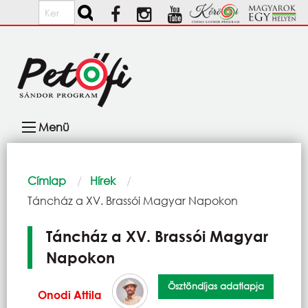
Ugrás a tartalomra
Keresés
Fő
Menü
navigáció
Morzsa
Címlap
Hírek
Current:
Táncház a XV. Brassói Magyar Napokon
Táncház a XV. Brassói Magyar
Napokon
Ösztöndíjas adatlapja
Onodi Attila