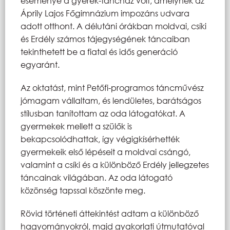
eseménye a gyerek-táncház volt, amelynek az
Áprily Lajos Főgimnázium impozáns udvara
adott otthont. A délutáni órákban moldvai, csíki
és Erdély számos tájegységének táncaiban
tekinthetett be a fiatal és idős generáció
egyaránt.
Az oktatást, mint Petőfi-programos táncművész
jómagam vállaltam, és lendületes, barátságos
stílusban tanítottam az oda látogatókat. A
gyermekek mellett a szülők is
bekapcsolódhattak, így végigkísérhették
gyermekeik első lépéseit a moldvai csángó,
valamint a csíki és a különböző Erdély jellegzetes
táncainak világában. Az oda látogató
közönség tapssal köszönte meg.
Rövid történeti áttekintést adtam a különböző
hagyományokról, majd gyakorlati útmutatóval