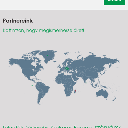
Partnereink
Kattintson, hogy megismerhesse őket!
szórvány
felvidék
Szekeres Ferenc
Vajdaság