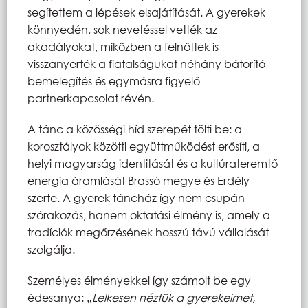
segítettem a lépések elsajátítását. A gyerekek
könnyedén, sok nevetéssel vették az
akadályokat, miközben a felnőttek is
visszanyerték a fiatalságukat néhány bátorító
bemelegítés és egymásra figyelő
partnerkapcsolat révén.
A tánc a közösségi híd szerepét tölti be: a
korosztályok közötti együttműködést erősíti, a
helyi magyarság identitását és a kultúrateremtő
energia áramlását Brassó megye és Erdély
szerte. A gyerek táncház így nem csupán
szórakozás, hanem oktatási élmény is, amely a
tradíciók megőrzésének hosszú távú vállalását
szolgálja.
Személyes élményekkel így számolt be egy
édesanya: „
Lelkesen néztük a gyerekeimet,