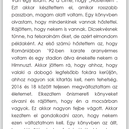
Van egy listám. Az a címe, hogy „Hőstetteim”.
Ezt akkor készítettem el, amikor rosszabb
passzban, magam alatt voltam. Egy könyvben
olvastam, hogy mindenkinek vannak hőstettei.
Rájöttem, hogy nekem is vannak. Dicsekvésnek
tűnne, ha felsorolnám őket, de azért elmondom
példaként. Az első számú hőstettem az, hogy
Romániában ’92-ben karate aranyérmes
voltam és egy stadion állva énekelte nekem a
Himnuszt. Akkor jöttem rá, hogy ahhoz, hogy
valaki a dobogó legfelsőbb fokára kerüljön,
ahhoz nagyon sok kitartás kell, nem tehetség.
2016 és 18 között teljesen megváltoztattam az
életemet. Elkezdtem önismereti könyveket
olvasni és rájöttem, hogy én a mocsárban
vagyok. Ez akkor nagyon fejbe vágott. Akkor
kezdtem el gondolkodni azon, hogy nekem
ezen változtatnom kell. Egy könyvben az állt,