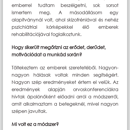
emberrel tudtam beszélgetni, sok sorsot
ismertem meg. A másodállásom egy
alapítványnál volt, ahol skizofréniával és nehéz
pszichiátriai kórképekkel élő emberek
rehabilitációjával foglalkoztunk.
Hogy sikerült megőrizni az erődet, derűdet,
motivációdat a munkád során?
Töltekeztem az emberek szeretetéből. Nagyon-
nagyon hálásak voltak minden segítségért.
Nagyon szép eredményeket értem el velük. Az
eredmények alapján orvoskonferenciákra
hívtak ápolónőként előadni arról a módszerről,
amit alkalmaztam a betegeknél, mivel nagyon
szépen javultak.
Mi volt ez a módszer?