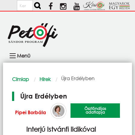
Ugrás a tartalomra
Keresés
Fő
Menü
navigáció
Morzsa
Current:
Újra Erdélyben
Címlap
Hírek
Újra Erdélyben
Ösztöndíjas
Pipei Borbála
adatlapja
Interjú Istvánfi Ildikóval