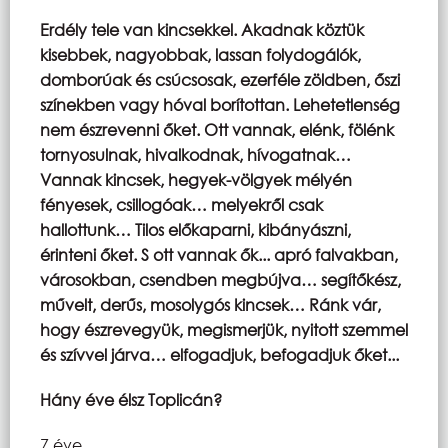
Erdély tele van kincsekkel. Akadnak köztük
kisebbek, nagyobbak, lassan folydogálók,
domborúak és csúcsosak, ezerféle zöldben, őszi
színekben vagy hóval borítottan. Lehetetlenség
nem észrevenni őket. Ott vannak, elénk, fölénk
tornyosulnak, hivalkodnak, hívogatnak…
Vannak kincsek, hegyek-völgyek mélyén
fényesek, csillogóak… melyekről csak
hallottunk… Tilos előkaparni, kibányászni,
érinteni őket. S ott vannak ők... apró falvakban,
városokban, csendben megbújva… segítőkész,
művelt, derűs, mosolygós kincsek… Ránk vár,
hogy észrevegyük, megismerjük, nyitott szemmel
és szívvel járva… elfogadjuk, befogadjuk őket...
Hány éve élsz Toplicán?
7 éve.