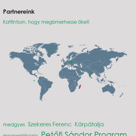
Partnereink
Kattintson, hogy megismerhesse őket!
Szekeres Ferenc
Kárpátalja
medgyes
Petőfi Sándor Program
megemlékezés