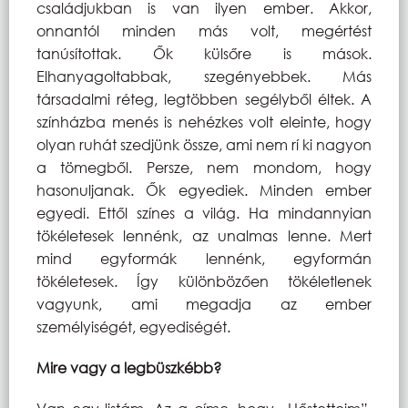
családjukban is van ilyen ember. Akkor,
onnantól minden más volt, megértést
tanúsítottak. Ők külsőre is mások.
Elhanyagoltabbak, szegényebbek. Más
társadalmi réteg, legtöbben segélyből éltek. A
színházba menés is nehézkes volt eleinte, hogy
olyan ruhát szedjünk össze, ami nem rí ki nagyon
a tömegből. Persze, nem mondom, hogy
hasonuljanak. Ők egyediek. Minden ember
egyedi. Ettől színes a világ. Ha mindannyian
tökéletesek lennénk, az unalmas lenne. Mert
mind egyformák lennénk, egyformán
tökéletesek. Így különbözően tökéletlenek
vagyunk, ami megadja az ember
személyiségét, egyediségét.
Mire vagy a legbüszkébb?