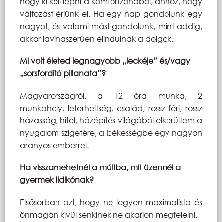
hogy ki kell lépni a komfortzónából, ahhoz, hogy
változást érjünk el. Ha egy nap gondolunk egy
nagyot, és valami mást gondolunk, mint addig,
akkor lavinaszerűen elindulnak a dolgok.
Mi volt életed legnagyobb „leckéje” és/vagy
„sorsfordító pillanata”?
Magyarországról, a 12 óra munka, 2
munkahely, leterheltség, család, rossz férj, rossz
házasság, hitel, házépítés világából elkerültem a
nyugalom szigetére, a békességbe egy nagyon
aranyos emberrel.
Ha visszamehetnél a múltba, mit üzennél a
gyermek Ildikónak?
Elsősorban azt, hogy ne legyen maximalista és
önmagán kívül senkinek ne akarjon megfelelni.