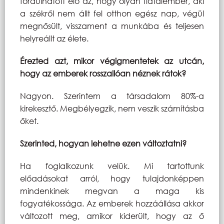
fordulhatott elő az, hogy olyan fiatalember, aki
a székről nem állt fel otthon egész nap, végül
megnősült, visszament a munkába és teljesen
helyreállt az élete.
Érezted azt, mikor végigmentetek az utcán,
hogy az emberek rosszallóan néznek rátok?
Nagyon. Szerintem a társadalom 80%-a
kirekesztő. Megbélyegzik, nem veszik számításba
őket.
Szerinted, hogyan lehetne ezen változtatni?
Ha foglalkozunk velük. Mi tartottunk
előadásokat arról, hogy tulajdonképpen
mindenkinek megvan a maga kis
fogyatékossága. Az emberek hozzáállása akkor
változott meg, amikor kiderült, hogy az ő