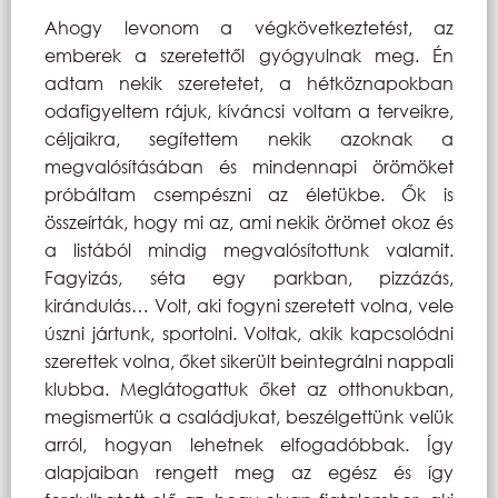
Ahogy levonom a végkövetkeztetést, az
emberek a szeretettől gyógyulnak meg. Én
adtam nekik szeretetet, a hétköznapokban
odafigyeltem rájuk, kíváncsi voltam a terveikre,
céljaikra, segítettem nekik azoknak a
megvalósításában és mindennapi örömöket
próbáltam csempészni az életükbe. Ők is
összeírták, hogy mi az, ami nekik örömet okoz és
a listából mindig megvalósítottunk valamit.
Fagyizás, séta egy parkban, pizzázás,
kirándulás… Volt, aki fogyni szeretett volna, vele
úszni jártunk, sportolni. Voltak, akik kapcsolódni
szerettek volna, őket sikerült beintegrálni nappali
klubba. Meglátogattuk őket az otthonukban,
megismertük a családjukat, beszélgettünk velük
arról, hogyan lehetnek elfogadóbbak. Így
alapjaiban rengett meg az egész és így