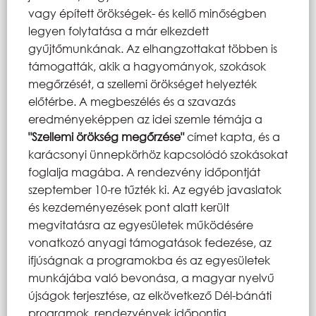
vagy épített örökségek- és kellő minőségben
legyen folytatása a már elkezdett
gyűjtőmunkának. Az elhangzottakat többen is
támogatták, akik a hagyományok, szokások
megőrzését, a szellemi örökséget helyezték
előtérbe. A megbeszélés és a szavazás
eredményeképpen az idei szemle témája a
"Szellemi örökség megőrzése"
címet kapta, és a
karácsonyi ünnepkörhöz kapcsolódó szokásokat
foglalja magába. A rendezvény időpontját
szeptember 10-re tűzték ki. Az egyéb javaslatok
és kezdeményezések pont alatt került
megvitatásra az egyesületek működésére
vonatkozó anyagi támogatások fedezése, az
ifjúságnak a programokba és az egyesületek
munkájába való bevonása, a magyar nyelvű
újságok terjesztése, az elkövetkező Dél-bánáti
programok, rendezvények időpontja.