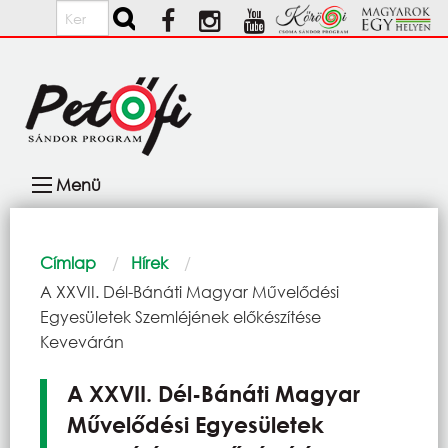
Ugrás a tartalomra
Keresés
Fő
Menü
navigáció
Morzsa
Címlap
Hírek
Current:
A XXVII. Dél-Bánáti Magyar Művelődési
Egyesületek Szemléjének előkészítése
Kevevárán
A XXVII. Dél-Bánáti Magyar
Művelődési Egyesületek