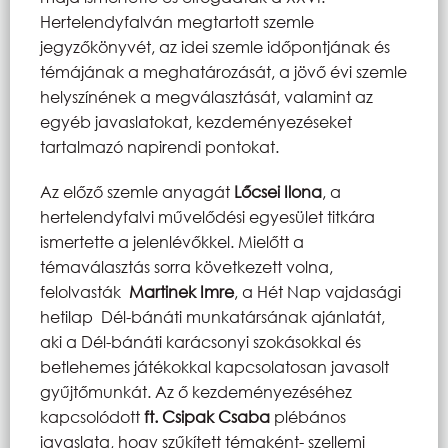
Hertelendyfalván megtartott szemle
jegyzőkönyvét, az idei szemle időpontjának és
témájának a meghatározását, a jövő évi szemle
helyszínének a megválasztását, valamint az
egyéb javaslatokat, kezdeményezéseket
tartalmazó napirendi pontokat.
Az előző szemle anyagát
Lőcsei Ilona
, a
hertelendyfalvi művelődési egyesület titkára
ismertette a jelenlévőkkel. Mielőtt a
témaválasztás sorra következett volna,
felolvasták
Martinek Imre
, a Hét Nap vajdasági
hetilap Dél-bánáti munkatársának ajánlatát,
aki a Dél-bánáti karácsonyi szokásokkal és
betlehemes játékokkal kapcsolatosan javasolt
gyűjtőmunkát. Az ő kezdeményezéséhez
kapcsolódott
ft. Csipak Csaba
plébános
javaslata, hogy szűkített témaként- szellemi