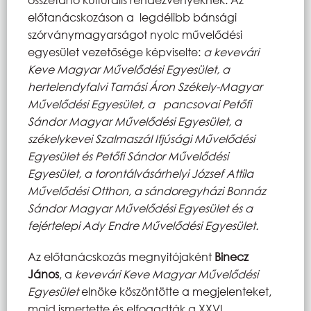
előtanácskozáson a legdélibb bánsági
szórványmagyarságot nyolc művelődési
egyesület vezetősége képviselte:
a kevevári
Keve Magyar Művelődési Egyesület, a
hertelendyfalvi Tamási Áron Székely-Magyar
Művelődési Egyesület, a
pancsovai Petőfi
Sándor Magyar Művelődési Egyesület, a
székelykevei
Szalmaszál Ifjúsági Művelődési
Egyesület és Petőfi Sándor Művelődési
Egyesület, a torontálvásárhelyi József Attila
Művelődési Otthon, a sándoregyházi Bonnáz
Sándor Magyar Művelődési Egyesület és a
fejértelepi Ady Endre Művelődési Egyesület.
Az előtanácskozás megnyitójaként
Binecz
János
, a
kevevári Keve Magyar Művelődési
Egyesület
elnöke köszöntötte a megjelenteket,
majd ismertette és elfogadták a XXVI.