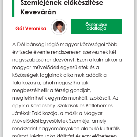
Szemléjének előkészítése
Kevevárán
Ösztöndíjas
Gál Veronika
adatlapja
A Dél-bánsági régió magyar közösségei több
évtizede évente rendszeresen szerveznek két
nagyszabású rendezvényt. Ezen alkalmakkor a
magyar művelődési egyesületek és a
közösségek tagjainak alkalmuk adódik a
találkozásra, ahol megoszthatják,
megbeszélhetik a térség gondjait,
megtekinthetik egymás munkáit, szokásait. Az
egyik a Karácsonyi Szokások és Betlehemes
Játékok Találkozója, a másik a Magyar
Művelődési Egyesületek Szemléje, amely
rendszerint hagyományokon alapuló kulturális
műsort, kézimunka kiállítást és egy előzetesen