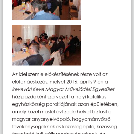
Az idei szemle előkészítésének része volt az
előtanácskozás, melyet 2016. április 9-én a
kevevári Keve Magyar Művelődési Egyesület
házigazdaként szervezett a helyi katolikus
egyházközség parokiájának azon épületében,
amely közel másfél évtizede helyet biztosít a
magyar anyanyelvápoló, hagyományőrző
tevékenységeknek és közösségépítő, közösség-
összetartó kulturális rendezvényeknek. Az