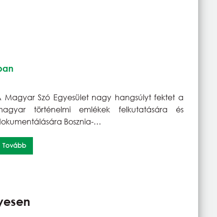
ában
 Magyar Szó Egyesület nagy hangsúlyt fektet a
magyar történelmi emlékek felkutatására és
okumentálására Bosznia-…
Tovább
yesen