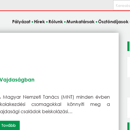
Keresés
Pályázat
Hírek
Rólunk
Munkatársak
Ösztöndíjasok
a Vajdaságban
A Magyar Nemzeti Tanács (MNT) minden évben
iskolakezdési csomagokkal könnyíti meg a
ajdasági családok beiskolázási…
Tovább