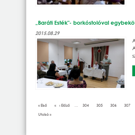
„Baráti Esték"- borkóstolóval egybeköt
2015.08.29
A
A
s
Oldalszámozás
Első oldal
« Első
Előző oldal
‹ Előző
…
Oldal
304
Oldal
305
Oldal
306
Oldal
307
Utolsó oldal
Utolsó »