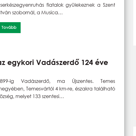
serkészegyenruhás fiatalok gyülekeznek a Szent
stván szobornál, a Musica…
Tovább
 az egykori Vadászerdő 124 éve
1899-ig Vadászerdő, ma Újszentes. Temes
egyében, Temesvártól 4 km-re, északra található
özség, melyet 133 szentesi…