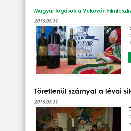
Magyar fogások a Vukovári Filmfeszti
2015.08.31
f
Töretlenül szárnyal a lévai si
2015.08.31
E
n