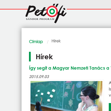
Ugrás a tartalomra
Fő
navigáció
Morzsa
Current:
Hírek
Címlap
Hírek
Így segít a Magyar Nemzeti Tanács 
2015.09.03
v