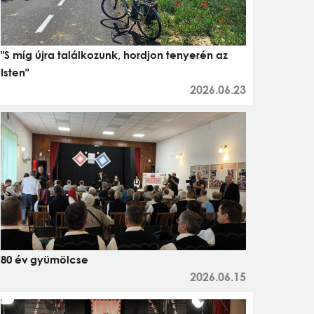
"S míg újra találkozunk, hordjon tenyerén az
Isten"
2026.06.23
80 év gyümölcse
2026.06.15