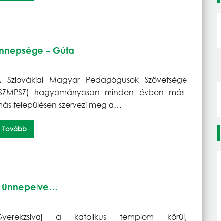
ünnepsége – Gúta
A Szlovákiai Magyar Pedagógusok Szövetsége
(SZMPSZ) hagyományosan minden évben más-
ás településen szervezi meg a…
Tovább
st ünnepelve…
Gyerekzsivaj a katolikus templom körül,