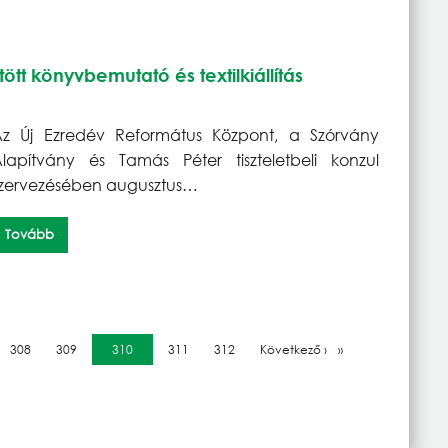
ött könyvbemutató és textilkiállítás
z Új Ezredév Református Központ, a Szórvány
lapítvány és Tamás Péter tiszteletbeli konzul
zervezésében augusztus…
Tovább
Oldal
308
Oldal
309
Jelenlegi oldal
310
Oldal
311
Oldal
312
Következő oldal
Következő ›