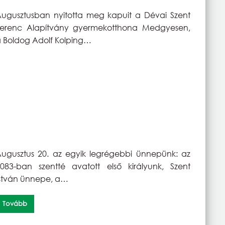
ugusztusban nyitotta meg kapuit a Dévai Szent
Ferenc Alapítvány gyermekotthona Medgyesen,
 Boldog Adolf Kolping…
ugusztus 20. az egyik legrégebbi ünnepünk: az
083-ban szentté avatott első királyunk, Szent
stván ünnepe, a…
Tovább