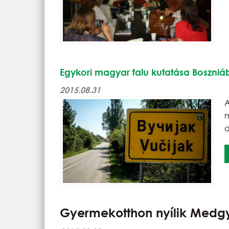
Egykori magyar falu kutatása Boszni
2015.08.31
A
d
Gyermekotthon nyílik Medg