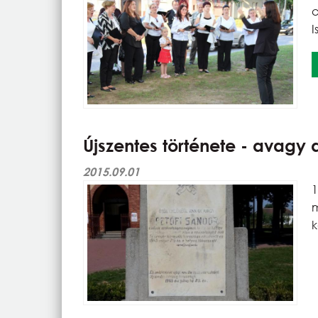
c
I
Újszentes története - avagy
2015.09.01
m
k