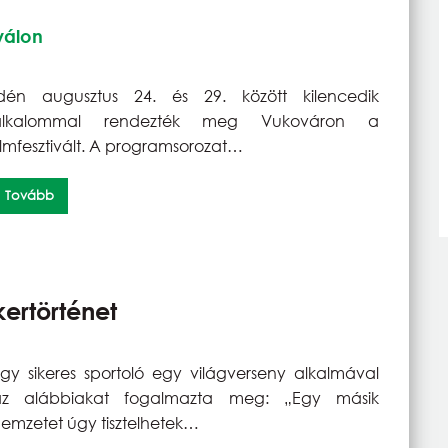
válon
Idén augusztus 24. és 29. között kilencedik
alkalommal rendezték meg Vukováron a
ilmfesztivált. A programsorozat…
Tovább
kertörténet
gy sikeres sportoló egy világverseny alkalmával
az alábbiakat fogalmazta meg: „Egy másik
emzetet úgy tisztelhetek…