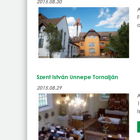
2015.08.30
A
a
Szent István ünnepe Tornalján
2015.08.29
A
1
I