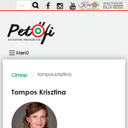
Ugrás a tartalomra
Keresés
Fő
Menü
navigáció
Morzsa
Current:
tompos.krisztina
Címlap
Tompos Krisztina