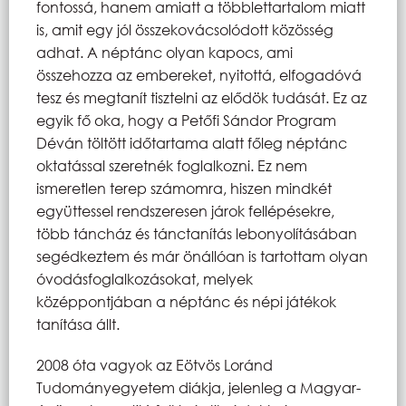
fontossá, hanem amiatt a többlettartalom miatt
is, amit egy jól összekovácsolódott közösség
adhat. A néptánc olyan kapocs, ami
összehozza az embereket, nyitottá, elfogadóvá
tesz és megtanít tisztelni az elődök tudását. Ez az
egyik fő oka, hogy a Petőfi Sándor Program
Déván töltött időtartama alatt főleg néptánc
oktatással szeretnék foglalkozni. Ez nem
ismeretlen terep számomra, hiszen mindkét
együttessel rendszeresen járok fellépésekre,
több táncház és tánctanítás lebonyolításában
segédkeztem és már önállóan is tartottam olyan
óvodásfoglalkozásokat, melyek
középpontjában a néptánc és népi játékok
tanítása állt.
2008 óta vagyok az Eötvös Loránd
Tudományegyetem diákja, jelenleg a Magyar-