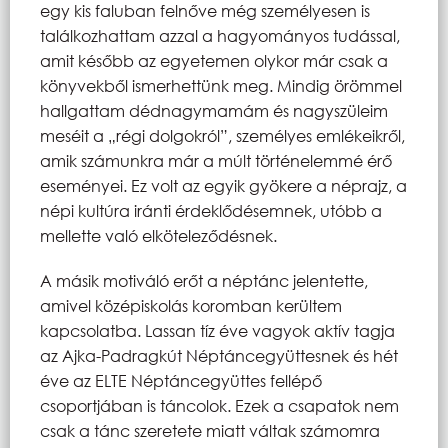
egy kis faluban felnőve még személyesen is
találkozhattam azzal a hagyományos tudással,
amit később az egyetemen olykor már csak a
könyvekből ismerhettünk meg. Mindig örömmel
hallgattam dédnagymamám és nagyszüleim
meséit a „régi dolgokról”, személyes emlékeikről,
amik számunkra már a múlt történelemmé érő
eseményei. Ez volt az egyik gyökere a néprajz, a
népi kultúra iránti érdeklődésemnek, utóbb a
mellette való elköteleződésnek.
A másik motiváló erőt a néptánc jelentette,
amivel középiskolás koromban kerültem
kapcsolatba. Lassan tíz éve vagyok aktív tagja
az Ajka-Padragkút Néptáncegyüttesnek és hét
éve az ELTE Néptáncegyüttes fellépő
csoportjában is táncolok. Ezek a csapatok nem
csak a tánc szeretete miatt váltak számomra