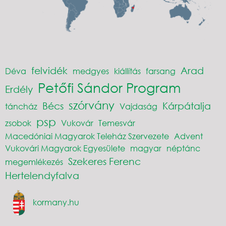
felvidék
Arad
Déva
medgyes
kiállítás
farsang
Petőfi Sándor Program
Erdély
szórvány
Bécs
Kárpátalja
táncház
Vajdaság
psp
zsobok
Vukovár
Temesvár
Macedóniai Magyarok Teleház Szervezete
Advent
Vukovári Magyarok Egyesülete
magyar
néptánc
Szekeres Ferenc
megemlékezés
Hertelendyfalva
kormany.hu