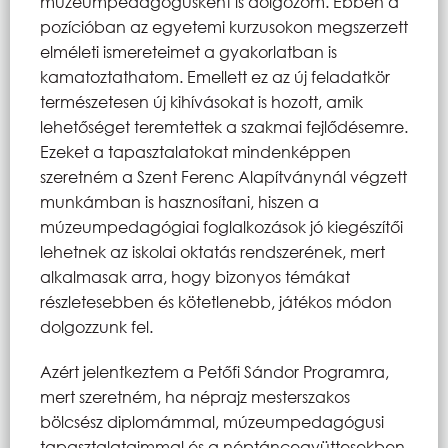
múzeumpedagógusként is dolgozom. Ebben a
pozícióban az egyetemi kurzusokon megszerzett
elméleti ismereteimet a gyakorlatban is
kamatoztathatom. Emellett ez az új feladatkör
természetesen új kihívásokat is hozott, amik
lehetőséget teremtettek a szakmai fejlődésemre.
Ezeket a tapasztalatokat mindenképpen
szeretném a Szent Ferenc Alapítványnál végzett
munkámban is hasznosítani, hiszen a
múzeumpedagógiai foglalkozások jó kiegészítői
lehetnek az iskolai oktatás rendszerének, mert
alkalmasak arra, hogy bizonyos témákat
részletesebben és kötetlenebb, játékos módon
dolgozzunk fel.
Azért jelentkeztem a Petőfi Sándor Programra,
mert szeretném, ha néprajz mesterszakos
bölcsész diplomámmal, múzeumpedagógusi
tapasztalataimmal és a néptáncegyüttesekben