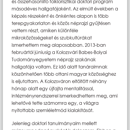
és összehasonlító folklorisztikai doktori program
másodéves hallgatójaként. Az elmúlt években a
képzés részeként és önkéntes alapon is több
terepgyakorlaton és közös néprajzi gyűjtésen
vettem részt, amiken különféle
mikroközösségeket és szubkultúrákat
ismerhettem meg alaposabban. 2013-ban
februártól júniusig a Kolozsvári Babes-Bolyai
Tudományegyetem néprajz szakának
hallgatója voltam. Ez idő alatt tanáraimnak
köszönhetően több ottani magyar közösséghez
is eljutottam. A Kolozsváron eltöltött néhány
hónap alatt egy újfajta mentalitással,
intézményrendszerrel ismerkedhettem meg, ami
lehetővé tette számomra egy, a világra
nyitottabb szemléletmód kialakítását.
Jelenleg doktori tanulmányaim mellett