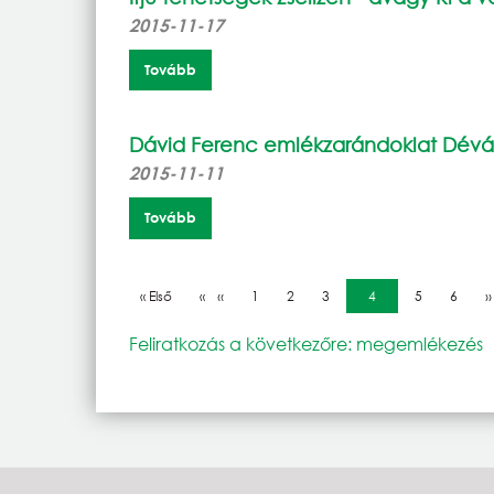
2015-11-17
Tovább
Dávid Ferenc emlékzarándoklat Dév
2015-11-11
Tovább
Oldalszámozás
Első oldal
« Első
Előző oldal
‹‹
Oldal
1
Oldal
2
Oldal
3
Jelenlegi oldal
4
Oldal
5
Oldal
6
K
››
Feliratkozás a következőre: megemlékezés