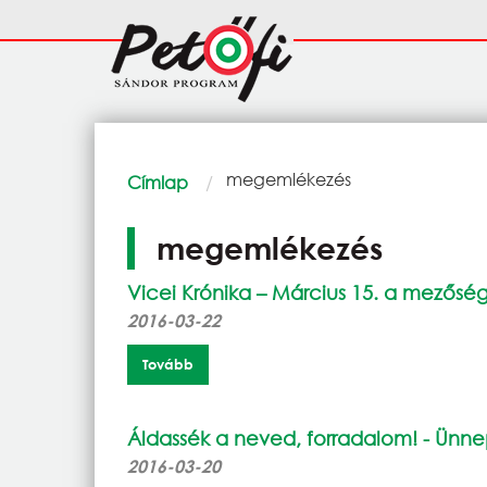
Ugrás a tartalomra
Fő
navigáció
Morzsa
Current:
megemlékezés
Címlap
megemlékezés
Vicei Krónika – Március 15. a mezősé
2016-03-22
Tovább
Áldassék a neved, forradalom! - Ün
2016-03-20