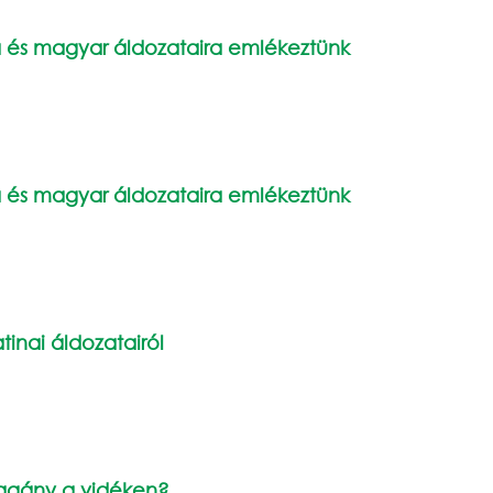
a és magyar áldozataira emlékeztünk
a és magyar áldozataira emlékeztünk
inai áldozatairól
 vagány a vidéken?