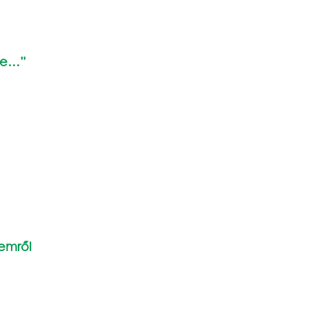
pe…”
emről