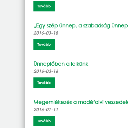
Tovább
„Egy szép ünnep, a szabadság ünne
2016-03-18
Tovább
Ünneplőben a lelkünk
2016-03-16
Tovább
Megemlékezés a madéfalvi veszedel
2016-01-11
Tovább