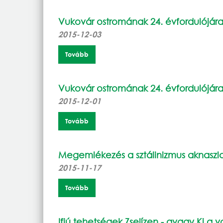
Vukovár ostromának 24. évfordulójár
2015-12-03
Tovább
Vukovár ostromának 24. évfordulójár
2015-12-01
Tovább
Megemlékezés a sztálinizmus aknaszlat
2015-11-17
Tovább
Ifjú tehetségek Zselízen - avagy Ki a