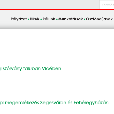
Keresés
Pályázat
Hírek
Rólunk
Munkatársak
Ösztöndíjasok
gi szórvány faluban Vicében
nepi megemlékezés Segesváron és Fehéregyházán