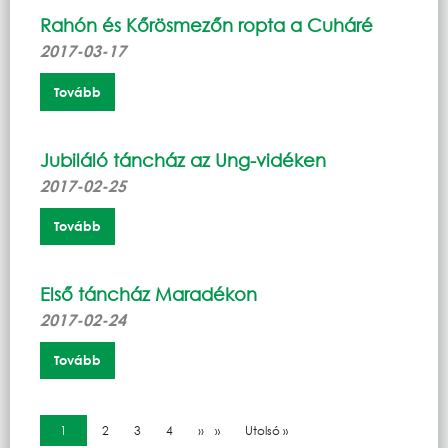
Rahón és Kőrösmezőn ropta a Cuháré
2017-03-17
Tovább
Jubiláló táncház az Ung-vidéken
2017-02-25
Tovább
Első táncház Maradékon
2017-02-24
Tovább
Oldalszámozás
Jelenlegi oldal
1
Oldal
2
Oldal
3
Oldal
4
Következő oldal
››
Utolsó oldal
Utolsó »