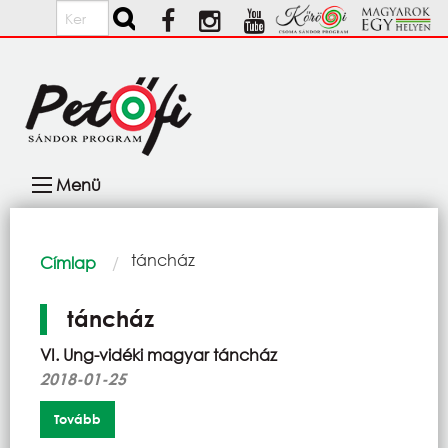
Ugrás a tartalomra
Keresés
Fő
Menü
navigáció
Morzsa
Current:
táncház
Címlap
táncház
VI. Ung-vidéki magyar táncház
2018-01-25
Tovább