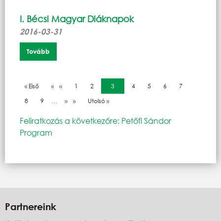
I. Bécsi Magyar Diáknapok
2016-03-31
Tovább
Oldalszámozás
Első oldal
« Első
Előző oldal
‹‹
Oldal
1
Oldal
2
Jelenlegi oldal
3
Oldal
4
Oldal
5
Oldal
6
Oldal
7
Oldal
8
Oldal
9
…
Következő oldal
››
Utolsó oldal
Utolsó »
Feliratkozás a következőre: Petőfi Sándor
Program
Partnereink