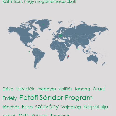
Kattintson, hogy megismerhesse őket!
felvidék
Arad
Déva
medgyes
kiállítás
farsang
Petőfi Sándor Program
Erdély
szórvány
Bécs
Kárpátalja
táncház
Vajdaság
psp
zsobok
Vukovár
Temesvár