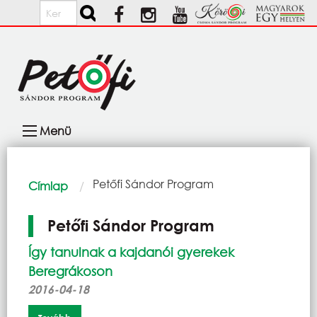
Ugrás a tartalomra
Keresés
Fő
Menü
navigáció
Morzsa
Current:
Petőfi Sándor Program
Címlap
Petőfi Sándor Program
Így tanulnak a kajdanói gyerekek
Beregrákoson
2016-04-18