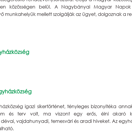
zen közösségen belül. A Nagybányai Magyar Napok sz
vő munkahelyük mellett szolgálják az ügyet, dolgoznak a 
Egyházközség
egyházközség
ázközség igazi sikertörténet, tényleges bizonyítéka anna
om és terv volt, ma viszont egy erős, élni akaró kö
évai, vajdahunyadi, temesvári és aradi híveket. Az egyhá
álható.