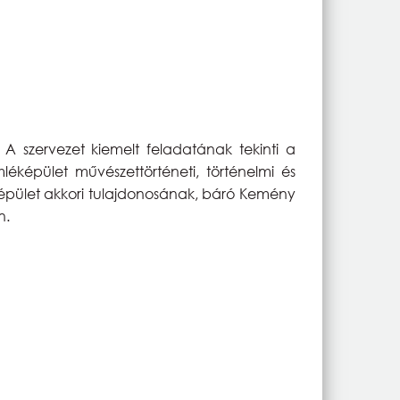
A szervezet kiemelt feladatának tekinti a
mléképület művészettörténeti, történelmi és
az épület akkori tulajdonosának, báró Kemény
n.