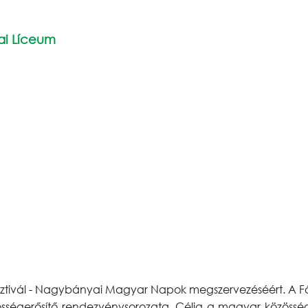
ai Líceum
 Fesztivál - Nagybányai Magyar Napok megszervezéséért. A 
össégerősítő rendezvénysorozata. Célja a magyar közössé