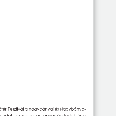
Főtér Fesztivál a nagybányai és Nagybánya-
gtudat, a magyar önazonosság-tudat, és a