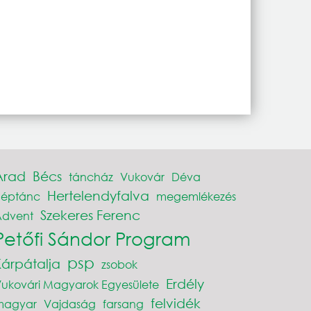
Arad
Bécs
táncház
Vukovár
Déva
Hertelendyfalva
néptánc
megemlékezés
Szekeres Ferenc
Advent
Petőfi Sándor Program
psp
Kárpátalja
zsobok
Erdély
ukovári Magyarok Egyesülete
felvidék
magyar
Vajdaság
farsang