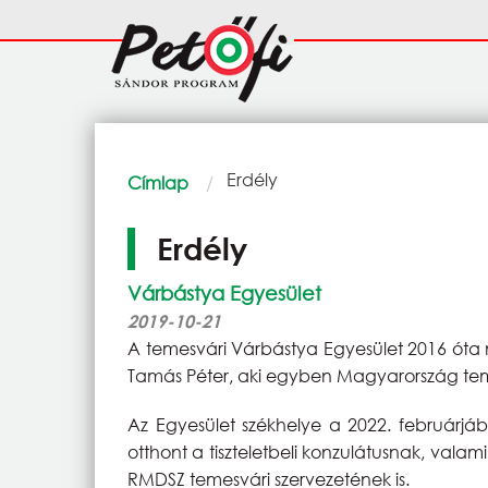
Ugrás a tartalomra
Fő
navigáció
Morzsa
Current:
Erdély
Címlap
Erdély
Várbástya Egyesület
2019-10-21
A temesvári Várbástya Egyesület 2016 óta m
Tamás Péter, aki egyben Magyarország temes
Az Egyesület székhelye a 2022. februárj
otthont a tiszteletbeli konzulátusnak, val
RMDSZ temesvári szervezetének is.