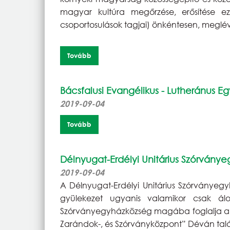
magyar kultúra megőrzése, erősítése e
csoportosulások tagjai) önkéntesen, meglé
Tovább
Bácsfalusi Evangélikus - Lutheránus 
2019-09-04
Tovább
Délnyugat-Erdélyi Unitárius Szórvány
2019-09-04
A Délnyugat-Erdélyi Unitárius Szórványegyh
gyülekezet ugyanis valamikor csak ál
Szórványegyházközség magába foglalja a d
Zarándok-, és Szórványközpont” Déván tal