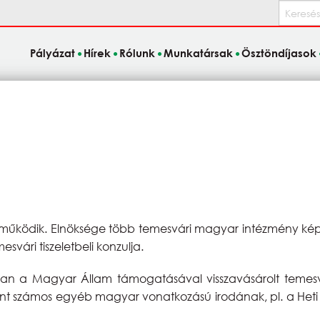
Keresés
Pályázat
Hírek
Rólunk
Munkatársak
Ösztöndíjasok
űködik. Elnöksége több temesvári magyar intézmény képvis
vári tiszeletbeli konzulja.
ában a Magyar Állam támogatásával visszavásárolt teme
amint számos egyéb magyar vonatkozású irodának, pl. a Heti 