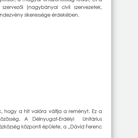
ervezői (nagybányai civil szervezetek,
rendezvény sikeressége érdekében.
k, hogy a hit valóra váltja a reményt. Ez a
zösség. A Délnyugat-Erdélyi Unitárius
zközség központi épülete, a „Dávid Ferenc