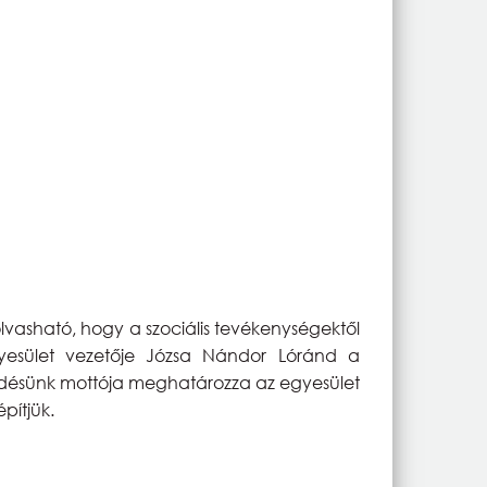
lvasható, hogy a szociális tevékenységektől
gyesület vezetője Józsa Nándor Lóránd a
ködésünk mottója meghatározza az egyesület
pítjük.