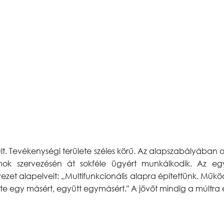
lt. Tevékenységi területe széles körű. Az alapszabályában o
amok szervezésén át sokféle ügyért munkálkodik. Az e
et alapelveit: „Multifunkcionális alapra építettünk. Mű
 te egy másért, együtt egymásért." A jövőt mindig a múltra é