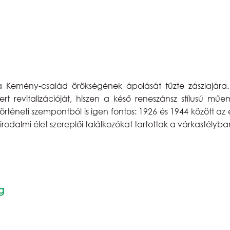
 Kemény-család örökségének ápolását tűzte zászlajára. 
t revitalizációját, hiszen a késő reneszánsz stílusú műe
mtörténeti szempontból is igen fontos: 1926 és 1944 között 
dalmi élet szereplői találkozókat tartottak a várkastélyba
g