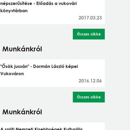
népszerűsítése - Előadás a vukovári
könyvtárban
2017.03.23
Összes cikke
Munkánkról
"Ősök jussán" - Dormán László képei
Vukováron
2016.12.06
Összes cikke
Munkánkról
A spliti Nemzeti Kisebbségek Kulturális