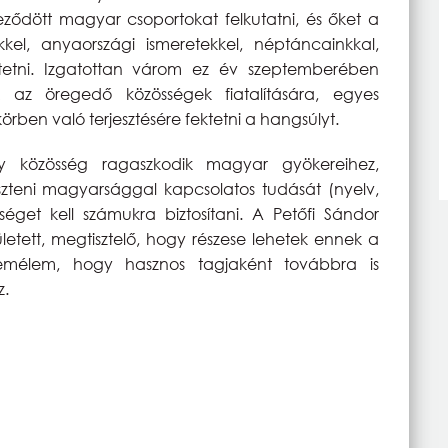
veződött magyar csoportokat felkutatni, és őket a
kel, anyaországi ismeretekkel, néptáncainkkal,
tetni. Izgatottan várom ez év szeptemberében
 az öregedő közösségek fiatalítására, egyes
rben való terjesztésére fektetni a hangsúlyt.
közösség ragaszkodik magyar gyökereihez,
jleszteni magyarsággal kapcsolatos tudását (nyelv,
get kell számukra biztosítani. A Petőfi Sándor
tett, megtisztelő, hogy részese lehetek ennek a
Remélem, hogy hasznos tagjaként továbbra is
z.