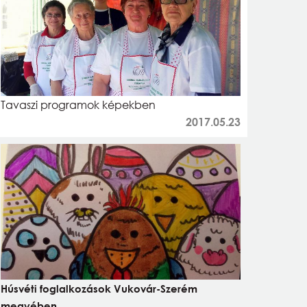
Tavaszi programok képekben
2017.05.23
Húsvéti foglalkozások Vukovár-Szerém
megyében