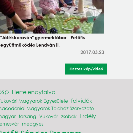
"Játékkaraván" gyermektábor - Petőfis
együttműködés Lendván II.
2017.03.23
Összes kép/videó
psp
Hertelendyfalva
felvidék
ukovári Magyarok Egyesülete
acedóniai Magyarok Teleház Szervezete
Erdély
magyar
farsang
Vukovár
zsobok
Temesvár
medgyes
Petőfi Sándor Program