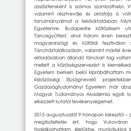
asszisztensként is számos szombathelyi, 
valamint résztvevője és oktatója is v
tanulmányaimat a felsőoktatásban folyt
Egyetemre. Budapestre költözésem u
Táncegyüttest, ahol három éven kereszt
magyarországi és külföldi fesztiválon
Táncháztalálkozókon, valamint másfél éven 
előadásában állandó tánckari tag volt
mellett a közösségszervezést is kiemelk
Egyetem berkein belül kipróbálhattam m
kisközösségi ifjúságnevelő projekt
Gazdaságtudományi Egyetem már abszolv
Magyar Tudományos Akadémia egyik kut
elkezdett kutatói tevékenységemet.
2015 augusztusától 9 hónapon keresztül – 
megtiszteltetés ért, hogy Vukováro
foglalkozhattam, életükbe, munkájukba b