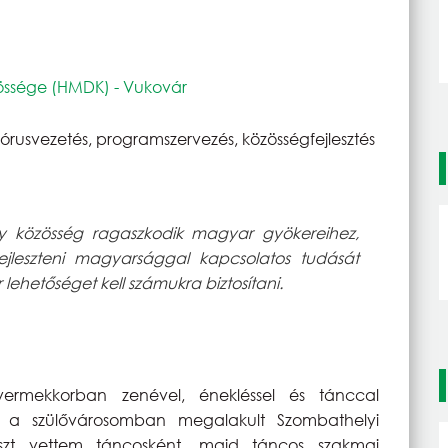
össége (HMDK) - Vukovár
rusvezetés, programszervezés, közösségfejlesztés
közösség ragaszkodik magyar gyökereihez,
, fejleszteni magyarsággal kapcsolatos tudását
lehetőséget kell számukra biztosítani.
ermekkorban zenével, énekléssel és tánccal
em a szülővárosomban megalakult Szombathelyi
zt vettem táncosként, majd táncos szakmai