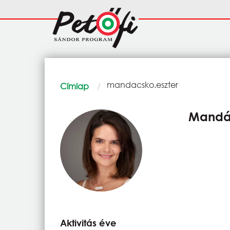
Ugrás a tartalomra
Fő
navigáció
Morzsa
Current:
mandacsko.eszter
Címlap
Mandác
Aktivitás éve