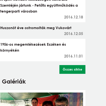
Szemléjén jártunk - Petőfis együttműködés a
tengerparti városban
2016.12.18
Huszonöt éve ostromolták meg Vukovárt
2016.12.05
1956-os megemlékezések Eszéken és
környékén
2016.11.01
Összes cikke
Galériák