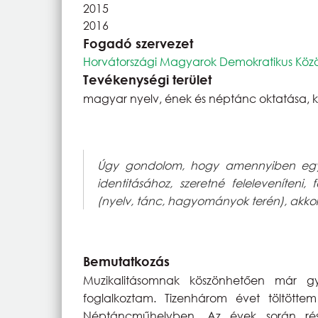
2015
2016
Fogadó szervezet
Horvátországi Magyarok Demokratikus Köz
Tevékenységi terület
magyar nyelv, ének és néptánc oktatása, kó
Úgy gondolom, hogy amennyiben egy 
identitásához, szeretné feleleveníteni
(nyelv, tánc, hagyományok terén), akkor 
Bemutatkozás
Muzikalitásomnak köszönhetően már gy
foglalkoztam. Tizenhárom évet töltött
Néptáncműhelyben. Az évek során rés