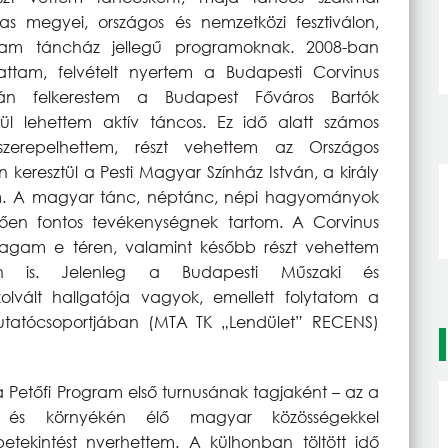
Vas megyei, országos és nemzetközi fesztiválon,
oltam táncház jellegű programoknak. 2008-ban
attam, felvételt nyertem a Budapesti Corvinus
tán felkerestem a Budapest Főváros Bartók
ül lehettem aktív táncos. Ez idő alatt számos
 szerepelhettem, részt vehettem az Országos
keresztül a Pesti Magyar Színház István, a király
am. A magyar tánc, néptánc, népi hagyományok
edően fontos tevékenységnek tartom. A Corvinus
agam e téren, valamint később részt vehettem
ekben is. Jelenleg a Budapesti Műszaki és
ált hallgatója vagyok, emellett folytatom a
atócsoportjában (MTA TK „Lendület” RECENS)
a Petőfi Program első turnusának tagjaként – az a
n és környékén élő magyar közösségekkel
etekintést nyerhettem. A külhonban töltött idő