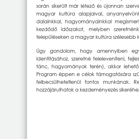
során sikerült már létező és újonnan szer
magyar kultúra alapjaival, anyanyelvünk
dalainkkal, hagyományainkkal megismer
kezdődő időszakot, melyben szeretnénk
településeken a magyar kultúra szélesebb kö
Úgy gondolom, hogy amennyiben egy 
identitásához, szeretné feleleveníteni, fe
tánc, hagyományok terén), akkor lehetősé
Program éppen e célok támogatására szüle
felbecsülhetetlenül fontos munkának. 
hozzájárulhatok a kezdeményezés sikeréhe