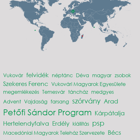
felvidék
Vukovár
néptánc
Déva
magyar
zsobok
Szekeres Ferenc
Vukovári Magyarok Egyesülete
megemlékezés
Temesvár
táncház
medgyes
szórvány
Arad
Advent
Vajdaság
farsang
Petőfi Sándor Program
Kárpátalja
psp
Hertelendyfalva
Erdély
kiállítás
Bécs
Macedóniai Magyarok Teleház Szervezete