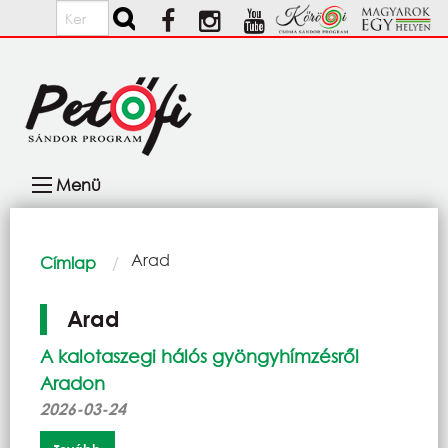
Ugrás a tartalomra
Keresés
Fő
Menü
navigáció
Morzsa
Current:
Arad
Címlap
Arad
A kalotaszegi hálós gyöngyhímzésről
Aradon
2026-03-24