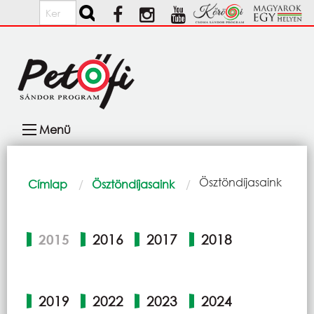
Ugrás a tartalomra
Keresés
Fő
Menü
navigáció
Morzsa
Current:
Ösztöndíjasaink
Címlap
Ösztöndíjasaink
Elsődleges
2015
2016
2017
2018
fülek
2019
2022
2023
2024