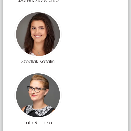
Szárencsev Márkó
Szedlák Katalin
Tóth Rebeka